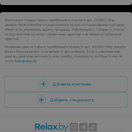
Реализация товара Серьги серебряные в позолоте арт. 2029021/9пр
Jeweller Karat в Минске осуществляется только в стационарном торговом
объекте по указанному адресу продавца. Информация о товарах и услугах
на портале relax.by носит справочный характер и не является публичной
офертой.
Указанная цена на Серьги серебряные в позолоте арт. 2029021/9пр Jeweller
Karat в Минске может отличаться от фактической. Если в описании или
цене вы заметили неточность или ошибку, пожалуйста, сообщите нам на
почту
help@relax.by
.
Добавить компанию
Добавить специалиста