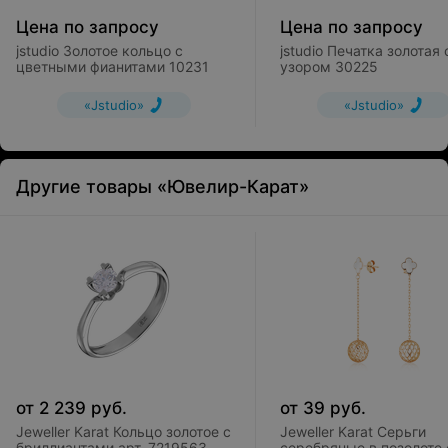
Цена по запросу
Цена по запросу
jstudio Золотое кольцо c
jstudio Печатка золотая 
цветными фианитами 10231
узором 30225
«Jstudio»
«Jstudio»
Другие товары «Ювелир-Карат»
от
2 239
руб.
от
39
руб.
Jeweller Karat Кольцо золотое с
Jeweller Karat Серьги
бриллиантами арт. 7219563
серебряные в позолоте 