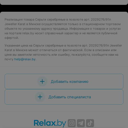
Реализация товара Серьги серебряные в позолоте арт. 2029276/91п
Jeweller Karat в Минске осуществляется только в стационарном торговом
объекте по указанному адресу продавца. Информация о товарах и услугах
на портале relax.by носит справочный характер и не является публичной
офертой.
Указанная цена на Серьги серебряные в позолоте арт. 2029276/91п Jeweller
Karat в Минске может отличаться от фактической. Если в описании или
цене вы заметили неточность или ошибку, пожалуйста, сообщите нам на
почту
help@relax.by
.
Добавить компанию
Добавить специалиста