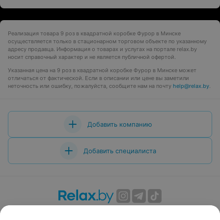
Реализация товара 9 роз в квадратной коробке Фурор в Минске
осуществляется только в стационарном торговом объекте по указанному
адресу продавца. Информация о товарах и услугах на портале relax.by
носит справочный характер и не является публичной офертой.
Указанная цена на 9 роз в квадратной коробке Фурор в Минске может
отличаться от фактической. Если в описании или цене вы заметили
неточность или ошибку, пожалуйста, сообщите нам на почту
help@relax.by
.
Добавить компанию
Добавить специалиста
О проекте
Новости проекта
Размещение рекламы