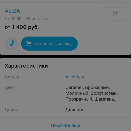
ALIZA
с 12:00
76 отзывов
от
1 400
руб.
Отправить заявку
Характеристики
Силуэт
А-силуэт
Цвет
Caramel
,
Бронзовый
,
Молочный
,
Золотистый
,
Прозрачный
,
Шампань
,
Crystal beige
,
Айвори
,
Длина
Длинное
Бежевый
,
Жемчужный
,
Кремовый
,
Песочный
,
Капучино
,
Пудра
,
Светло-
Показать ещё
розовый
,
Белый