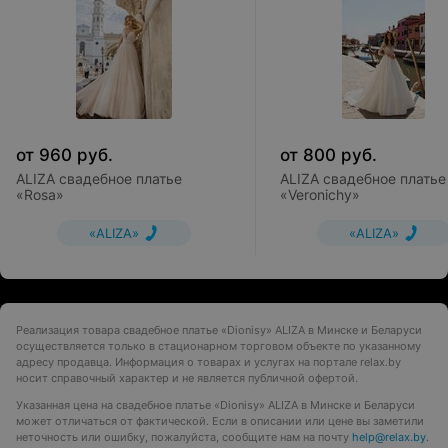
от
960
руб.
от
800
руб.
ALIZA свадебное платье
ALIZA свадебное платье
«Rosa»
«Veronichy»
«ALIZA»
«ALIZA»
Реализация товара свадебное платье «Dionisy» ALIZA в Минске и Беларуси
осуществляется только в стационарном торговом объекте по указанному
адресу продавца. Информация о товарах и услугах на портале relax.by
носит справочный характер и не является публичной офертой.
Указанная цена на свадебное платье «Dionisy» ALIZA в Минске и Беларуси
может отличаться от фактической. Если в описании или цене вы заметили
неточность или ошибку, пожалуйста, сообщите нам на почту
help@relax.by
.