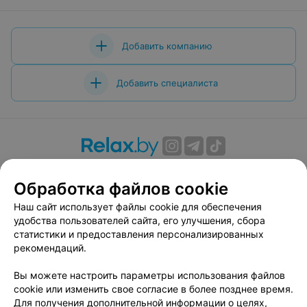
Добавить компанию
Добавить специалиста
О проекте
Новости проекта
Размещение рекламы
Обработка файлов cookie
Вакансии
Публичный договор
Способы оплаты
Публичный договор по использованию сервиса
Наш сайт использует файлы cookie для обеспечения
«Афиша»
удобства пользователей сайта, его улучшения, сбора
статистики и предоставления персонализированных
Пользовательское соглашение
рекомендаций.
Написать в поддержку
Вы можете настроить параметры использования файлов
Связаться по вопросам сотрудничества
cookie или изменить свое согласие в более позднее время.
Написать руководителю relax.by
Для получения дополнительной информации о целях,