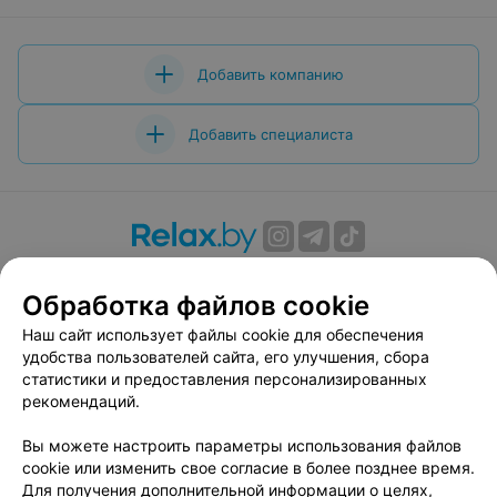
Добавить компанию
Добавить специалиста
О проекте
Новости проекта
Размещение рекламы
Обработка файлов cookie
Вакансии
Публичный договор
Способы оплаты
Публичный договор по использованию сервиса
Наш сайт использует файлы cookie для обеспечения
«Афиша»
удобства пользователей сайта, его улучшения, сбора
статистики и предоставления персонализированных
Пользовательское соглашение
рекомендаций.
Написать в поддержку
Вы можете настроить параметры использования файлов
Связаться по вопросам сотрудничества
cookie или изменить свое согласие в более позднее время.
Написать руководителю relax.by
Для получения дополнительной информации о целях,