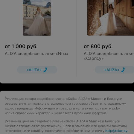
от
1 000
руб.
от
800
руб.
ALIZA свадебное платье «Noa»
ALIZA свадебное платье
«Capricy»
«ALIZA»
«ALIZA»
Реализация товара свадебное платье «Sada» ALIZA в Минске и Беларуси
осуществляется только в стационарном торговом объекте по указанному
адресу продавца. Информация о товарах и услугах на портале relax.by
носит справочный характер и не является публичной офертой.
Указанная цена на свадебное платье «Sada» ALIZA в Минске и Беларуси
может отличаться от фактической. Если в описании или цене вы заметили
неточность или ошибку, пожалуйста, сообщите нам на почту
help@relax.by
.