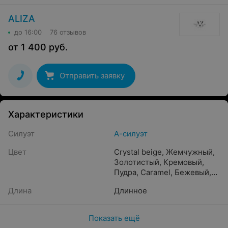
ALIZA
до 16:00
76 отзывов
от
1 400
руб.
Отправить заявку
Характеристики
Силуэт
А-силуэт
Цвет
Crystal beige
,
Жемчужный
,
Золотистый
,
Кремовый
,
Пудра
,
Caramel
,
Бежевый
,
Капучино
,
Молочный
,
Длина
Длинное
Бронзовый
,
Белый
,
Песочный
,
Шампань
,
Светло-розовый
,
Айвори
,
Показать ещё
Прозрачный