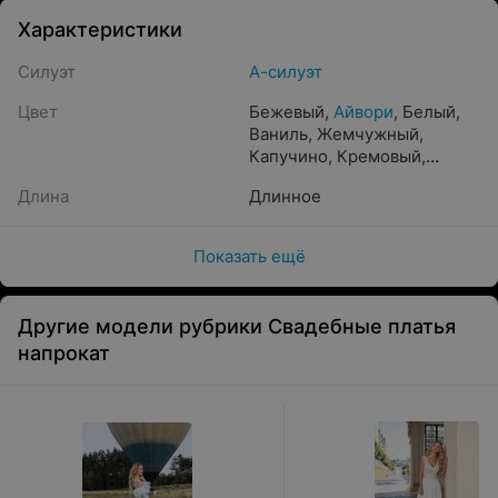
Характеристики
Силуэт
А-силуэт
Цвет
Бежевый
,
Айвори
,
Белый
,
Ваниль
,
Жемчужный
,
Капучино
,
Кремовый
,
Молочный
,
Темно-
Длина
Длинное
бежевый
,
Светло-бежевый
,
Шампань
Показать ещё
Другие модели рубрики Свадебные платья
напрокат