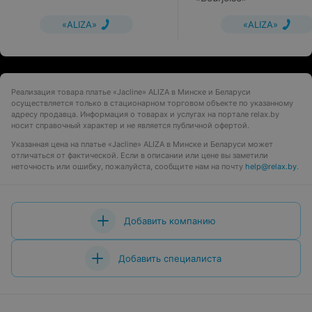
«ALIZA»
«ALIZA»
Реализация товара платье «Jacline» ALIZA в Минске и Беларуси
осуществляется только в стационарном торговом объекте по указанному
адресу продавца. Информация о товарах и услугах на портале relax.by
носит справочный характер и не является публичной офертой.
Указанная цена на платье «Jacline» ALIZA в Минске и Беларуси может
отличаться от фактической. Если в описании или цене вы заметили
неточность или ошибку, пожалуйста, сообщите нам на почту
help@relax.by
.
Добавить компанию
Добавить специалиста