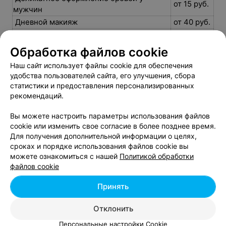
от 15 руб.
мужчин
Дневной макияж
от 40 руб.
Кератиновый лифтинг ресниц
от 80 руб.
Комплекс Brows
от 19 руб.
Обработка файлов cookie
Комплекс Light
от 17 руб.
Наш сайт использует файлы cookie для обеспечения
Коррекция бровей
от 7 руб.
удобства пользователей сайта, его улучшения, сбора
Коррекция бровей + окраска бровей
статистики и предоставления персонализированных
от 19 руб.
хной
рекомендаций.
Коррекция, окраска бровей + окраска
от 20 руб.
Вы можете настроить параметры использования файлов
ресниц
cookie или изменить свое согласие в более позднее время.
Ламинирование бровей
от 40 руб.
Для получения дополнительной информации о целях,
Ламинирование бровей с
сроках и порядке использования файлов cookie вы
от 45 руб.
предварительной коррекцией
можете ознакомиться с нашей
Политикой обработки
файлов cookie
Ламинирование бровей с
предварительной коррекцией и
от 50 руб.
Принять
окрашиванием
Ламинирование ресниц
от 66 руб.
Отклонить
Макияж «Smoky-eyes»
от 60 руб.
Персональные настройки Cookie