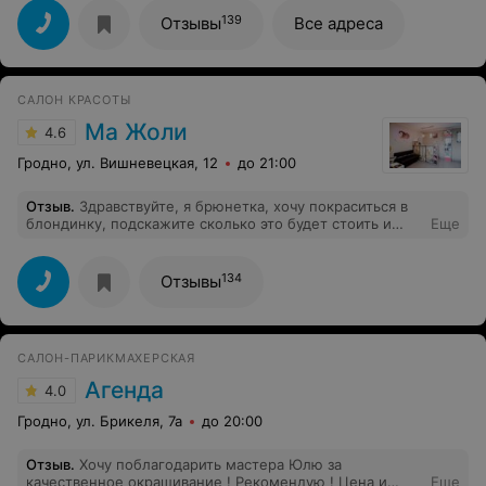
139
Отзывы
Все адреса
САЛОН КРАСОТЫ
Ма Жоли
4.6
Гродно, ул. Вишневецкая, 12
до 21:00
Отзыв
.
Здравствуйте, я брюнетка, хочу покраситься в
блондинку, подскажите сколько это будет стоить и
Еще
какой тип окрашивания лучше?
134
Отзывы
САЛОН-ПАРИКМАХЕРСКАЯ
Агенда
4.0
Гродно, ул. Брикеля, 7а
до 20:00
Отзыв
.
Хочу поблагодарить мастера Юлю за
качественное окрашивание ! Рекомендую ! Цена и
Еще