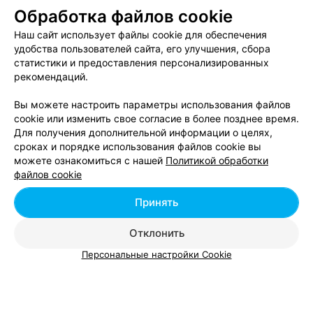
ПАРИКМАХЕРСКАЯ
Обработка файлов cookie
Весна
Наш сайт использует файлы cookie для обеспечения
Гродно, ул. О. Соломовой, 151А
до 20:00
удобства пользователей сайта, его улучшения, сбора
статистики и предоставления персонализированных
рекомендаций.
СТУДИЯ КРАСОТЫ
Крокус
Вы можете настроить параметры использования файлов
cookie или изменить свое согласие в более позднее время.
Гродно, ул. Пролетарская, 4А
до 20:00
Для получения дополнительной информации о целях,
сроках и порядке использования файлов cookie вы
можете ознакомиться с нашей
Политикой обработки
САЛОН КРАСОТЫ
файлов cookie
Мята-СПА
Принять
Гродно, ул.Ленина, 13
до 21:00
Отклонить
СТУДИЯ
Персональные настройки Cookie
Zhuk Nails
Гродно, ул. Доватора, 8
до 18:00