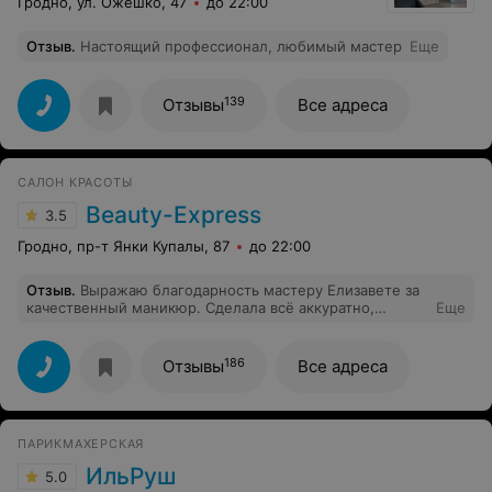
Гродно, ул. Ожешко, 47
до 22:00
Отзыв
.
Настоящий профессионал, любимый мастер
Еще
139
Отзывы
Все адреса
САЛОН КРАСОТЫ
Beauty-Express
3.5
Гродно, пр-т Янки Купалы, 87
до 22:00
Отзыв
.
Выражаю благодарность мастеру Елизавете за
качественный маникюр. Сделала всё аккуратно,
Еще
быстро, без малейшего дискомфорта для клиентки
(меня). Результатом довольна.
186
Отзывы
Все адреса
ПАРИКМАХЕРСКАЯ
ИльРуш
5.0