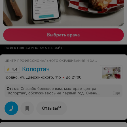
ЭФФЕКТИВНАЯ РЕКЛАМА НА САЙТЕ
ЦЕНТР ПРОФЕССИОНАЛЬНОГО ОКРАШИВАНИЯ И ЗАВИВКИ ВОЛОС
Колортач
4.4
Гродно, ул. Дзержинского, 115
до 21:00
Отзыв
.
Спасибо большое вам, мастерам центра
"Колортач", обслуживаюсь не первый год. Очень
Еще
тщательно выбираются мастера, к каждому клиенту
индивидуальный подход, хорошие цены. Мастера
ногтевого сервиса - знатоки своего дела.
14
Отзывы