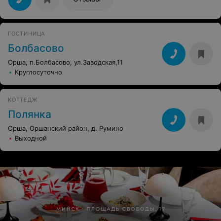
удовольствием! И еще придем!:) Беседки для барбекю
на уличной огороженной площадке с живым звуком
для летнего отдыха просто обалденно!
ГОСТИНИЦА
Болбасово
Орша, п.Болбасово, ул.Заводская,11
Круглосуточно
КОТТЕДЖ
Полянка
Орша, Оршанский район, д. Румино
Выходной