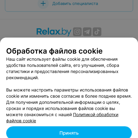
Добавить специалиста
О проекте
Новости проекта
Размещение рекламы
Обработка файлов cookie
Вакансии
Публичный договор
Способы оплаты
Публичный договор по использованию сервиса
Наш сайт использует файлы cookie для обеспечения
«Афиша»
удобства пользователей сайта, его улучшения, сбора
статистики и предоставления персонализированных
Пользовательское соглашение
рекомендаций.
Написать в поддержку
Вы можете настроить параметры использования файлов
Связаться по вопросам сотрудничества
cookie или изменить свое согласие в более позднее время.
Написать руководителю relax.by
Для получения дополнительной информации о целях,
Персональные настройки cookie
сроках и порядке использования файлов cookie вы
можете ознакомиться с нашей
Политикой обработки
Обработка персональных данных
файлов cookie
Принять