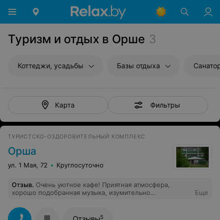
Туризм и отдых в Орше
3
Коттеджи, усадьбы
Базы отдыха
Санато
Фильтры
Карта
ТУРИСТСКО-ОЗДОРОВИТЕЛЬНЫЙ КОМПЛЕКС
Орша
ул. 1 Мая, 72
Круглосуточно
Отзыв
.
Очень уютное кафе! Приятная атмосфера,
хорошо подобранная музыка, изумительно
Еще
приготовленные блюда. Неоднократно отмечали здесь
дни рождения, встречи выпускников, всем и всегда
оставались довольны! Всегда приходим в это кафе с
5
Отзывы