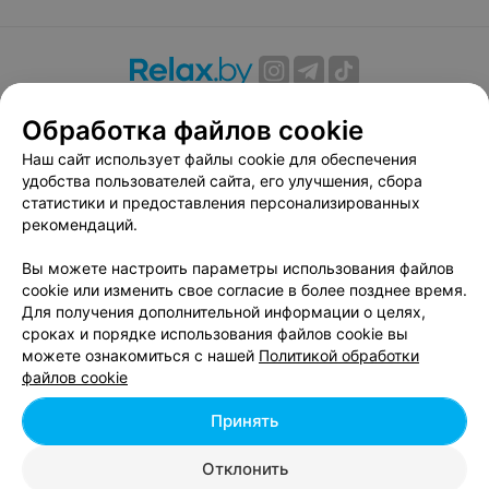
О проекте
Новости проекта
Размещение рекламы
Обработка файлов cookie
Вакансии
Публичный договор
Способы оплаты
Наш сайт использует файлы cookie для обеспечения
Публичный договор по использованию сервиса
удобства пользователей сайта, его улучшения, сбора
«Афиша»
статистики и предоставления персонализированных
Пользовательское соглашение
рекомендаций.
Написать в поддержку
Вы можете настроить параметры использования файлов
Связаться по вопросам сотрудничества
cookie или изменить свое согласие в более позднее время.
Написать руководителю relax.by
Для получения дополнительной информации о целях,
сроках и порядке использования файлов cookie вы
Персональные настройки cookie
можете ознакомиться с нашей
Политикой обработки
Обработка персональных данных
файлов cookie
Принять
© 2026 ООО «Артокс Лаб», УНП 191700409, регистрирующий орган -
Отклонить
Минский горисполком
| 220012, Республика Беларусь, г. Минск,