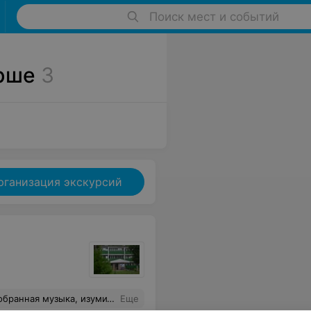
Поиск мест и событий
Орше
3
рганизация экскурсий
ем!:) Беседки для барбекю на уличной огороженной площадке с живым звуком для летнего отдыха просто обалденно!
Еще