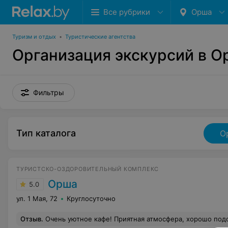
Все рубрики
Орша
Туризм и отдых
•
Туристические агентства
Организация экскурсий в 
Фильтры
Тип каталога
О
ТУРИСТСКО-ОЗДОРОВИТЕЛЬНЫЙ КОМПЛЕКС
Орша
5.0
ул. 1 Мая, 72
Круглосуточно
Отзыв
.
Очень уютное кафе! Приятная атмосфера, хорошо подобранная музыка, изумительно приготовленные блюда. Неоднократно отмечали здесь дни рождения, встречи выпускников, всем и всегда оставались довольны! Всегда приходим в это кафе с удовольствием! И еще прид