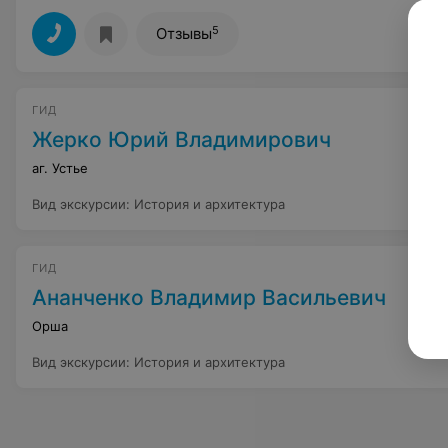
5
Отзывы
ГИД
Жерко Юрий Владимирович
аг. Устье
Вид экскурсии
:
История и архитектура
ГИД
Ананченко Владимир Васильевич
Орша
Вид экскурсии
:
История и архитектура