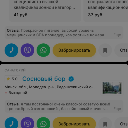
специалиста высшей
специалиста перв
квалификационной категории
квалификационной
терапевтического профиля
терапевтического
41 руб.
37 руб.
Отзыв
.
Прекрасное питание, высокий уровень
медицинских и СПА процедур, комфортные номера
Еще
Забронировать
Отз
САНАТОРИЙ
Сосновый бор
5.0
Минск. обл., Молодеч. р-н, Радошковичский c-с, 1
Выходной
Отзыв
.
я там постоянно! очень классно! советую всем!
тренажёрный зал хороший , бассейн новый и очень
Еще
красивый!
Забронировать
Отз