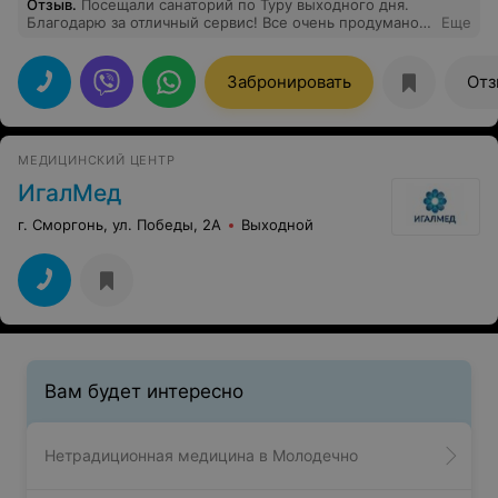
Отзыв
.
Посещали санаторий по Туру выходного дня.
Благодарю за отличный сервис! Все очень продумано,
Еще
не грустили ни минуты! Хорошая еда и качество услуг.
Посетили СПА с басейном - релакс полный. Спасибо.
Думаем устроить себе отдых у вас еще раз летом.
Забронировать
Отз
МЕДИЦИНСКИЙ ЦЕНТР
ИгалМед
г. Сморгонь, ул. Победы, 2А
Выходной
Вам будет интересно
Нетрадиционная медицина в Молодечно