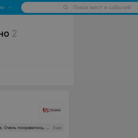
но
Поиск мест и событий
но
2
но объяснял! Осталась очень довольна. Побольше бы таких специалистов!
Еще