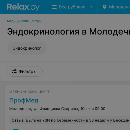
Все рубрики
Молодеч
Медицинские центры
Эндокринология в Молодеч
Эндокринолог
Фильтры
МЕДИЦИНСКИЙ ЦЕНТР
ПрофМед
Молодечно, ул. Франциска Скорины, 10а
с 09:00
Отзыв
.
Была на УЗИ по беременности в 33 недели у Беседина. Очень понравилось, всё подробно рассказал, показал, сделал фото. Было много вопросов, на всё отвечал, и всё доступ