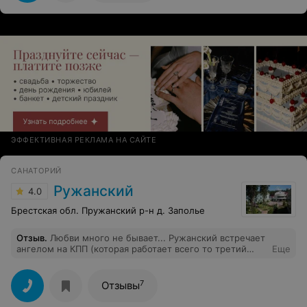
ЭФФЕКТИВНАЯ РЕКЛАМА НА САЙТЕ
САНАТОРИЙ
Ружанский
4.0
Брестская обл. Пружанский р-н д. Заполье
Отзыв
.
Любви много не бывает... Ружанский встречает
ангелом на КПП (которая работает всего то третий
Еще
день). Из плюсов: красивая, ухоженная территория,
множество достопримечательностей, танцевальный
зал (это моё), готовность сотрудников придти на
7
Отзывы
помощь, уютный номер, и т. д.