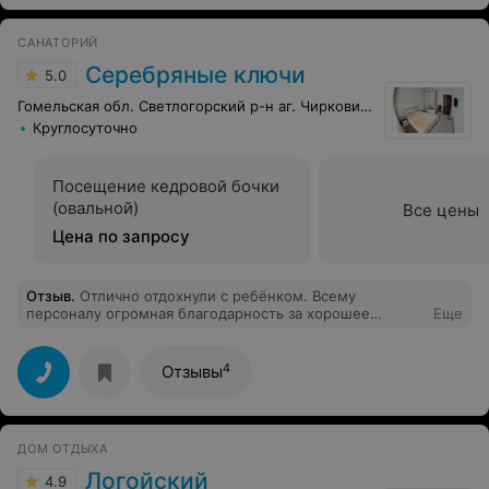
САНАТОРИЙ
Серебряные ключи
5.0
Гомельская обл. Светлогорский р-н аг. Чирковичи
Круглосуточно
Посещение кедровой бочки
(овальной)
Все цены
Цена по запросу
Отзыв
.
Отлично отдохнули с ребёнком. Всему
персоналу огромная благодарность за хорошее
Еще
отношение, доброжелательность по отношению к
отдыхающим. Для детей очень много развлекательных
программ (концертов, дискотек, спектаклей). Питание
4
Отзывы
отличное, готовят очень вкусно. Очень интересный
кружок "Сувенирная наука" - отдельная благодарность
Елене Николаевне и Людмиле Васильевне. Спасибо за
отличный отдых.
ДОМ ОТДЫХА
Логойский
4.9