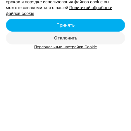
сроках и порядке использования файлов cookie вы
SPA процедуры для двоих в Беларуси
можете ознакомиться с нашей
Политикой обработки
файлов cookie
SPA в Беларуси
Принять
Отклонить
Персональные настройки Cookie
Добавить компанию
Добавить специалиста
О проекте
Новости проекта
Размещение рекламы
Вакансии
Публичный договор
Способы оплаты
Публичный договор по использованию сервиса