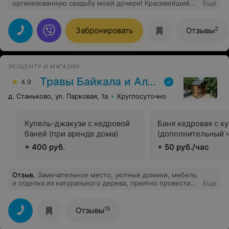
организованную свадьбу моей дочери! Красивейший
Еще
шатер и территория вокруг. Кухня великолепная,
понравилось всем гостям. Уровень обслуживания
персонала на высоте! Молодоженам был в подарок
2
Забронировать
Отзывы
предоставлен номер в этом отеле, огромный плюс и
бонус! Рекомендую всем парк Яркі, это будет
незабываемый праздник, как был у нас! Также
молодоженам был подарен именной сертификат на
ЭКОЦЕНТР И МАГАЗИН
бесплатное проживание на годовщину свадьбы.
Восторг!
Травы Байкала и Алтая
4.9
д. Станьково, ул. Парковая, 1а
Круглосуточно
Купель-джакузи с кедровой
Баня кедровая с к
баней (при аренде дома)
(дополнительный ч
+ 400 руб.
+ 50 руб./час
Отзыв
.
Замечательное место, уютные домики, мебель
и отделка из натурального дерева, приятно провести
Еще
время компанией, банька , большая купель, отдых
душой и телом, хозяева постарались
15
Отзывы