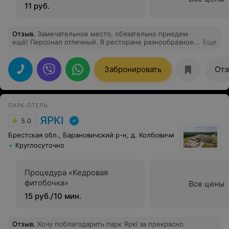
11 руб.
Отзыв
.
Замечательное место, обязательно приедем
ещё! Персонал отличный. В ресторане разнообразное
Еще
меню,цены весьма демократичные, быстрое
обслуживание. Место отдохнуть от суеты. У каждого
домика есть мангал, территория ухоженная, тишина и
Забронировать
Отз
спокойствие. Порадовало, что в домике есть
необходимая посуда, чайник, холодильник. Также на
территории есть бассейн с джакузи, сауна,
верёвочный городок и лазертаг. Спасибо за
ПАРК-ОТЕЛЬ
замечательный отдых.
ЯРКI
5.0
Брестская обл., Барановичский р-н, д. Колбовичи
Круглосуточно
Процедура «Кедровая
фитобочка»
Все цены
15 руб./10 мин.
Отзыв
.
Хочу поблагодарить парк Яркі за прекрасно