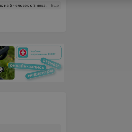
ена за сутки. Ответ по адресу: ju.kozlov@mail.ru
Еще