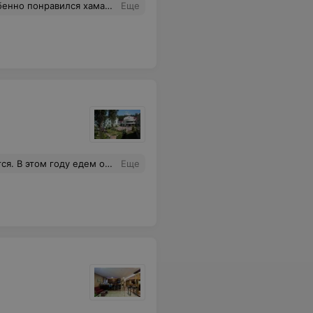
людей 4, то уже много. Спа максимум для 3. Имейте ввиду. Для большой компании будет тесноват-то.
Еще
 В этом году едем опять.
Еще