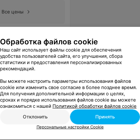
Все цены
ть бронь, а мне в ответ, что никакой брони нет, и мы мол, с Вами не могли на этот день договариваться!!! Да уж, а еще пять звезд((
Еще
Обработка файлов cookie
Наш сайт использует файлы cookie для обеспечения
удобства пользователей сайта, его улучшения, сбора
статистики и предоставления персонализированных
рекомендаций.
Вы можете настроить параметры использования файлов
cookie или изменить свое согласие в более позднее время.
Для получения дополнительной информации о целях,
сроках и порядке использования файлов cookie вы можете
ознакомиться с нашей
Политикой обработки файлов cookie
ия в SPA-
Общая термотерапия в SPA-
ну (с
капсуле на одну зону (с
Отклонить
Принять
В
а-
применением
а)
сывороткиконцентрата
Персональные настройки Cookie
Цена по запросу
антицеллюлитной для тела)