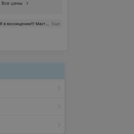
Все цены
ятная, ненавязчивая беседа сделала процедуру ещё более комфортной! Огромное спасибо Ольге!!!!
Еще