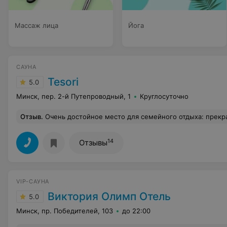
Массаж лица
Йога
САУНА
Tesori
5.0
Минск, пер. 2-й Путепроводный, 1
Круглосуточно
Отзыв
.
Очень достойное место для семейного отдыха: прекрасный массаж, просторный чистый бассейн, приемлемые цены. Остались очень довольны. Но для любителей 
14
Отзывы
VIP-САУНА
Виктория Олимп Отель
5.0
Минск, пр. Победителей, 103
до 22:00