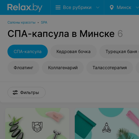
Все рубрики
Минск
Салоны красоты
•
SPA
СПА-капсула в Минске
6
СПА-капсула
Кедровая бочка
Турецкая баня 
Флоатинг
Коллагенарий
Талассотерапия
Фильтры