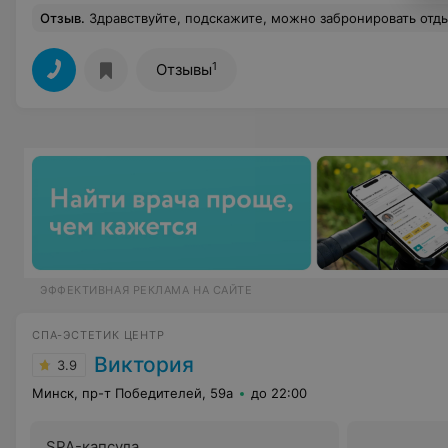
Отзыв
.
Здравствуйте, подскажите, можно забронировать отдых на 5 человек с 3 января на 3 суток (2 номера), интересует ц
1
Отзывы
ЭФФЕКТИВНАЯ РЕКЛАМА НА САЙТЕ
СПА-ЭСТЕТИК ЦЕНТР
Виктория
3.9
Минск, пр-т Победителей, 59а
до 22:00
SPA-капсула