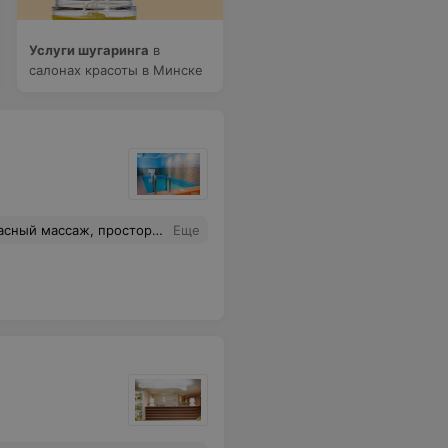
Услуги шугаринга
в
салонах красоты в Минске
попарится "до костей" наверное следует поискать сауну пожарче :)
Еще