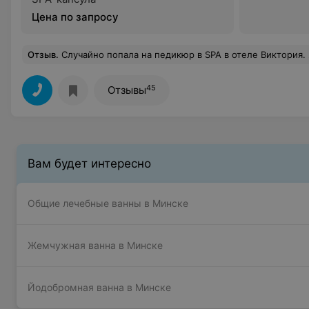
Цена по запросу
Отзыв
.
Случайно попала на педикюр в SPA в отеле Виктория. Я в восхищении!!! Мастер Ольга специалист своего дела! Такими мои ножки ещё никогда не были!!! Обработка идеальная! Проработан каждый пальчик! Каждый миллиметрик! При
45
Отзывы
Вам будет интересно
Общие лечебные ванны в Минске
Жемчужная ванна в Минске
Йодобромная ванна в Минске