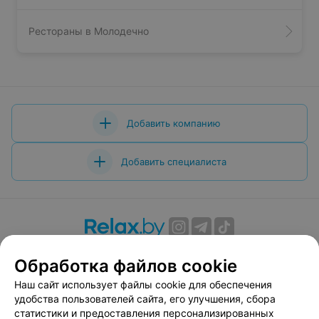
Рестораны в Молодечно
Добавить компанию
Добавить специалиста
О проекте
Новости проекта
Размещение рекламы
Обработка файлов cookie
Вакансии
Публичный договор
Способы оплаты
Наш сайт использует файлы cookie для обеспечения
Публичный договор по использованию сервиса
удобства пользователей сайта, его улучшения, сбора
«Афиша»
статистики и предоставления персонализированных