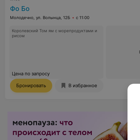
Фо Бо
Молодечно, ул. Волынца, 12Б
с 11:00
Королевский Том ям с морепродуктами и
рисом
Цена по запросу
Бронировать
В избранное