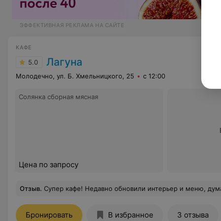
ЭФФЕКТИВНАЯ РЕКЛАМА НА САЙТЕ
КАФЕ
Лагуна
5.0
Молодечно, ул. Б. Хмельницкого, 25
с 12:00
Солянка сборная мясная
Цена по запросу
Отзыв
.
Супер кафе! Недавно обновили интерьер и меню, думаю очень удачно!Об
Бронировать
В избранное
3 отзыва