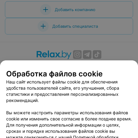
Добавить компанию
Добавить специалиста
О проекте
Новости проекта
Размещение рекламы
Обработка файлов cookie
Вакансии
Публичный договор
Способы оплаты
Публичный договор по использованию сервиса
Наш сайт использует файлы cookie для обеспечения
«Афиша»
удобства пользователей сайта, его улучшения, сбора
статистики и предоставления персонализированных
Пользовательское соглашение
рекомендаций.
Написать в поддержку
Вы можете настроить параметры использования файлов
Связаться по вопросам сотрудничества
cookie или изменить свое согласие в более позднее время.
Написать руководителю relax.by
Для получения дополнительной информации о целях,
Персональные настройки cookie
сроках и порядке использования файлов cookie вы
можете ознакомиться с нашей
Политикой обработки