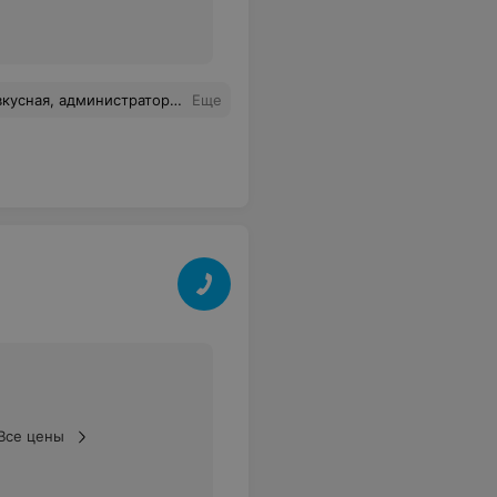
 деньги в новогодние корпоративы - могли бы и постараться. Не рекомендую!!
Еще
Все цены