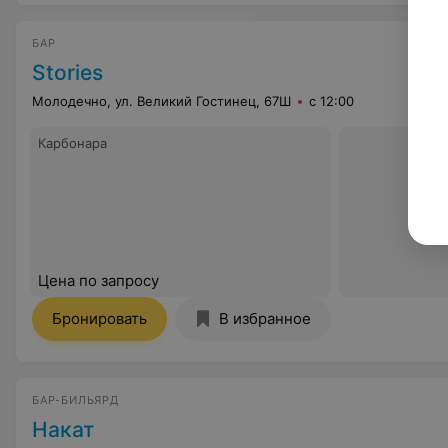
БАР
Stories
Молодечно, ул. Великий Гостинец, 67Ш
с 12:00
Карбонара
Цена по запросу
Бронировать
В избранное
БАР-БИЛЬЯРД
Накат