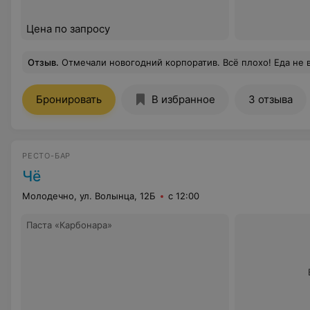
Цена по запросу
Отзыв
.
Отмечали новогодний корпоратив. Всё плохо! Еда не вкусная, администратор и официанты грубят постоянно, музыка ужасная, репертуар 10 летней давности. Люди платят не маленькие
Бронировать
В избранное
3 отзыва
РЕСТО-БАР
Чё
Молодечно, ул. Волынца, 12Б
с 12:00
Паста «Карбонара»