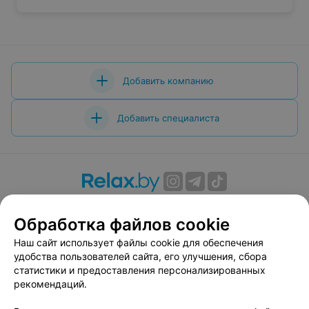
Добавить компанию
Добавить специалиста
О проекте
Новости проекта
Размещение рекламы
Обработка файлов cookie
Вакансии
Публичный договор
Способы оплаты
Публичный договор по использованию сервиса
Наш сайт использует файлы cookie для обеспечения
«Афиша»
удобства пользователей сайта, его улучшения, сбора
статистики и предоставления персонализированных
Пользовательское соглашение
рекомендаций.
Написать в поддержку