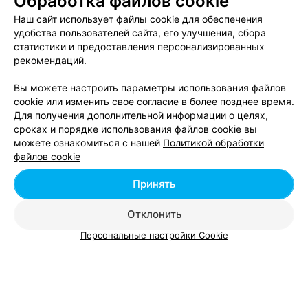
Обработка файлов cookie
УЗИ органов малого таза в Беларуси
Наш сайт использует файлы cookie для обеспечения
удобства пользователей сайта, его улучшения, сбора
статистики и предоставления персонализированных
УЗИ при беременности в Беларуси
рекомендаций.
Вы можете настроить параметры использования файлов
cookie или изменить свое согласие в более позднее время.
Для получения дополнительной информации о целях,
сроках и порядке использования файлов cookie вы
можете ознакомиться с нашей
Политикой обработки
Добавить компанию
файлов cookie
Добавить специалиста
Принять
Отклонить
Персональные настройки Cookie
О проекте
Новости проекта
Размещение рекламы
Вакансии
Публичный договор
Способы оплаты
Публичный договор по использованию сервиса