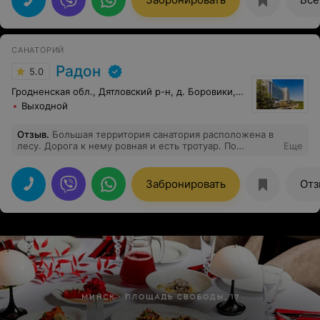
САНАТОРИЙ
Радон
5.0
Гродненская обл., Дятловский р-н, д. Боровики, 10
Выходной
Отзыв
.
Большая территория санатория расположена в
лесу. Дорога к нему ровная и есть тротуар. По
Еще
сторонам часто расположены лавочки и беседки для
отдыха и мангалы. В пруду плавают лебеди и утки,
рыбы нет. В лесу собираем грибы, есть лисички.
Забронировать
Отз
Много фонтанов и фигурок из кустов. Что касается
самих зданий, но они совершенно новые, помещения
чистые, есть часовня и парковка.