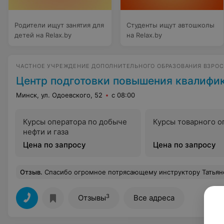
Родители ищут занятия для
Студенты ищут автошколы
детей на Relax.by
на Relax.by
ЧАСТНОЕ УЧРЕЖДЕНИЕ ДОПОЛНИТЕЛЬНОГО ОБРАЗОВАНИЯ ВЗРО
Центр подготовки повышения квалификации и пе
Минск, ул. Одоевского, 52
с 08:00
Курсы оператора по добыче
Курсы товарного о
нефти и газа
Цена по запросу
Цена по запросу
Отзыв
.
Спасибо огромное потрясающему инструктору Татьяне! Очень доходчиво, подробно и без нервов рассказала про все нюансы. С ней вы точно
3
Отзывы
Все адреса