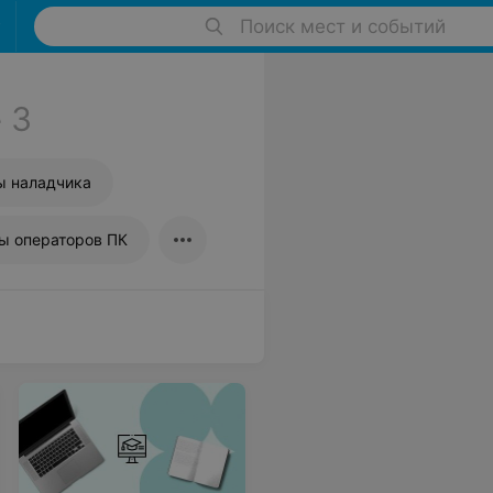
Поиск мест и событий
е
3
ы наладчика
ы операторов ПК