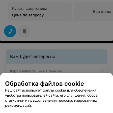
Курсы газорезчика
Все цены
Цена по запросу
Вам будет интересно
Курсы шлифовщика в Минске
Обработка файлов cookie
Курсы рамщика в Минске
Наш сайт использует файлы cookie для обеспечения
удобства пользователей сайта, его улучшения, сбора
статистики и предоставления персонализированных
Курсы укладчика пиломатериалов в Минске
рекомендаций.