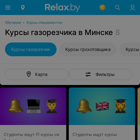
Обучение
•
Курсы специалистов
Курсы газорезчика в Минске
8
Курсы газорезчик
Курсы грохотовщика
Курсы
Фильтры
Карта
Студенты ищут IT-курсы на
Студенты ищут курсы