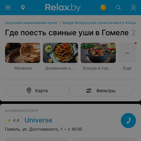
Белорусская национальная кухня
•
Блюда белорусской кухни из мяса и птицы
Где поесть свиные уши в Гомеле
2
Мачанка
Домашние колбаски
Блюда в горшочке
Еще
Фильтры
Карта
АНТИКИНОТЕАТР
Universe
4.4
Гомель, ул. Достоевского, 1
с 16:00