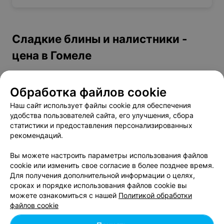
Сладкие блины и налистники -
цена в Гомеле
С бананом и сгущенкой
от 4 руб.
Обработка файлов cookie
С вишней
от 4 руб.
Наш сайт использует файлы cookie для обеспечения
С клубникой
от 4 руб.
удобства пользователей сайта, его улучшения, сбора
С творогом и вишней
от 4 руб.
статистики и предоставления персонализированных
С творогом и клубникой
от 4 руб.
рекомендаций.
С творогом и смородиной
от 4 руб.
Вы можете настроить параметры использования файлов
С творогом и черникой
от 4 руб.
cookie или изменить свое согласие в более позднее время.
С творогом, персиком и малиной
от 4 руб.
Для получения дополнительной информации о целях,
С черникой
от 4 руб.
сроках и порядке использования файлов cookie вы
С шоколадно-ореховой пастой
от 5 руб.
можете ознакомиться с нашей
Политикой обработки
файлов cookie
Со сливочно-лимонным кремом
от 4 руб.
Со смородиной
от 3 руб.