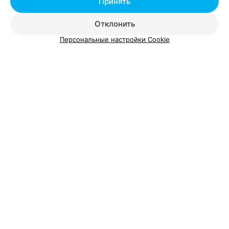
Принять
Отклонить
Персональные настройки Cookie
Добавить компанию
Добавить специалиста
О проекте
Новости проекта
Размещение рекламы
Вакансии
Публичный договор
Способы оплаты
Публичный договор по использованию сервиса
«Афиша»
Пользовательское соглашение
Написать в поддержку