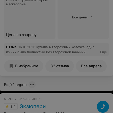
Блины с грушей и сыром
маскарпоне
Все цены
Цена по запросу
Отзыв
.
16.01.2026 купила 4 творожных колечка, одно
из них было полностью без творожной начинки,
Еще
почему я должна за это платить? Живу далеко от
кофейни, возвращаться не стала и заметила не сразу
В избранное
32 отзыва
Все адреса
Ещё 1 адрес
ФРАНЦУЗСКАЯ БЛИННАЯ
Экзюпери
3.4