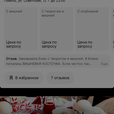
Гомель, ул. Советская, 12
до 23:00
С вишней
С творогом и
С клубникой
вишней
Цена по
Цена по
Цена по
запросу
запросу
запросу
Отзыв
.
Заказывала блин с творогом и вишней. В блине
попалась ВИШНЕВАЯ КОСТОЧКА. Если честно так
Еще
можно и без зубов остаться, прошу лучше проверять
ингредиенты для блинов!
В избранное
7 отзывов