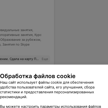
видуальные занятия
,
рпоративные занятия
,
Курс
,
Образование за рубежом
,
в
,
Занятия по Skype
рту Поляка с первого раза!!!
Еще
Обработка файлов cookie
Наш сайт использует файлы cookie для обеспечения
удобства пользователей сайта, его улучшения, сбора
статистики и предоставления персонализированных
рекомендаций.
Вы можете настроить параметры использования файлов