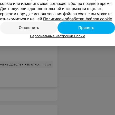
cookie или изменить свое согласие в более позднее время.
Для получения дополнительной информации о целях,
сроках и порядке использования файлов cookie вы можете
ознакомиться с нашей
Политикой обработки файлов cookie
Отклонить
Принять
нсивный курс (экспресс-курс)
,
ки языка
,
Международные
Персональные настройки Cookie
взрослых
,
Общий курс для
анятия
урсы какого-либо другого иностранного языка, то выбор для меня был бы очевиден - только LinguaLand :) PS TOEFL сдал на 109 баллов из 120
Еще