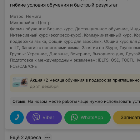
гибкие условия обучения и быстрый результат
Метро
:
Немига
Микрорайон
:
Центр
Формы обучения
:
Бизнес-курс
,
Дистанционное обучение
,
Инди
Интенсивный курс (экспресс-курс)
,
Коммуникативный курс
,
Ко
поддержки языка
,
Общий курс для взрослых
,
Общий курс для 
к ЦТ
,
Занятия с носителями языка
,
Занятия по Skype
,
Групповы
Группы
:
Утренние
,
Дневные
,
Вечерние
,
Выходного дня
,
Другой
Подготовка к международным экзаменам
:
IELTS
,
ŐSD
,
TOEFL
,
К
FCE/CAE/CPE
Акция «2 месяца обучения в подарок за приглашенно
до 31 декабря
Отзыв
.
На новом месте работы чаще нужно использовать устную Английскую речь и немного стали возникать сложности в выражении своих мыслей. Решила, что нужно подтянуть немного лексику и грамматику после долгого перерыва в изучении языка. Выбрала ULC школу, так как название было на слуху, да и чаще всего видела рекламу данной школы. Хожу в группу преподавателя Татьяны. Хороший , академический преподаватель, понятно и доступно обьясняет грамматику, но хотелось бы бол
Viber
WhatsApp
Записат
Ещё 2 адреса