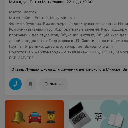
Минск, ул. Петра Мстиславца, 22
до 20:30
Метро
:
Восток
Микрорайон
:
Восток
,
Маяк Минска
Формы обучения
:
Бизнес-курс
,
Индивидуальные занятия
,
Инте
Коммуникативный курс
,
Корпоративные занятия
,
Курс поддерж
программы для студентов
,
Обучение и отдых
,
Общий курс для 
детей и подростков
,
Подготовка к ЦТ
,
Занятия с носителями я
Группы
:
Утренние
,
Дневные
,
Вечерние
,
Выходного дня
Подготовка к международным экзаменам
:
IELTS
,
TOEFL
,
Кембр
FCE/CAE/CPE
Отзыв
.
Лучшая школа для изучения английского в Минске. За 4 года 
2
Отзывы