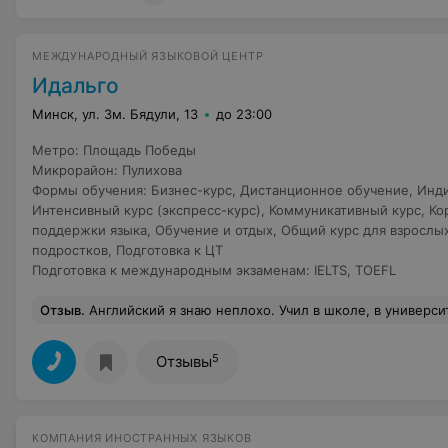
МЕЖДУНАРОДНЫЙ ЯЗЫКОВОЙ ЦЕНТР
Идальго
Минск, ул. Зм. Бядули, 13
до 23:00
Метро
:
Площадь Победы
Микрорайон
:
Пулихова
Формы обучения
:
Бизнес-курс
,
Дистанционное обучение
,
Инди
Интенсивный курс (экспресс-курс)
,
Коммуникативный курс
,
Ко
поддержки языка
,
Обучение и отдых
,
Общий курс для взрослы
подростков
,
Подготовка к ЦТ
Подготовка к международным экзаменам
:
IELTS
,
TOEFL
Отзыв
.
Английский я знаю неплохо. Учил в школе, в университете. Но как и многим - не хватает языковой практики. Занимаюсь в приложениях типа дуолинго, но все же это не живой язык. Решил найти школу с высоким уровнем преподавания, чтобы меня чему-то научили. И чтобы уровень владения английским в группе соответствовал. Я долго выбирал различные школы, ходил на много бесплатных занятий. Но везде что-то не то, или мне становилось скучно. А вот в школе "Идальго", к моему удивлению, я нашел все, что нужно. Во-первых, преподаватель Елена - это что-то. Подход серьезный, уроки интересные, конечно, с игровыми элементами, но не бесконечные скачки-песенки. На уроках мы в основном отрабатываем разговорную
5
Отзывы
КОМПАНИЯ ИНОСТРАННЫХ ЯЗЫКОВ