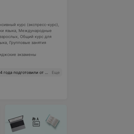
нсивный курс (экспресс-курс)
,
ки языка
,
Международные
взрослых
,
Общий курс для
зыка
,
Групповые занятия
иджские экзамены
подготовили от PET до CAE
Еще