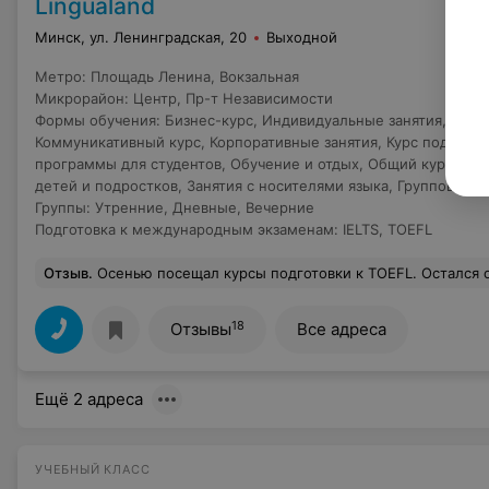
Lingualand
Минск, ул. Ленинградская, 20
Выходной
Метро
:
Площадь Ленина
,
Вокзальная
Микрорайон
:
Центр
,
Пр-т Независимости
Формы обучения
:
Бизнес-курс
,
Индивидуальные занятия
,
Инте
Коммуникативный курс
,
Корпоративные занятия
,
Курс поддерж
программы для студентов
,
Обучение и отдых
,
Общий курс для 
детей и подростков
,
Занятия с носителями языка
,
Групповые з
Группы
:
Утренние
,
Дневные
,
Вечерние
Подготовка к международным экзаменам
:
IELTS
,
TOEFL
Отзыв
.
Осенью посещал курсы подготовки к TOEFL. Остался очень доволен как отношением администрации, так и работой преподавателя Алексея. Замечательный профессионал, чьи занятия помогли не только успешно подготовиться к тесту, но и расширить кругозор благодаря отличной подборке аудио- и видео-материалов. Если бы решил посещать к
18
Отзывы
Все адреса
Ещё 2 адреса
УЧЕБНЫЙ КЛАСС