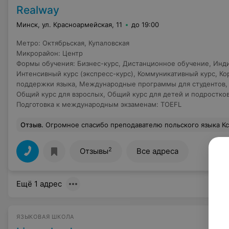
Realway
Минск, ул. Красноармейская, 11
до 19:00
Метро
:
Октябрьская
,
Купаловская
Микрорайон
:
Центр
Формы обучения
:
Бизнес-курс
,
Дистанционное обучение
,
Инди
Интенсивный курс (экспресс-курс)
,
Коммуникативный курс
,
Ко
поддержки языка
,
Международные программы для студентов
Общий курс для взрослых
,
Общий курс для детей и подростко
Подготовка к международным экзаменам
:
TOEFL
Отзыв
.
Огромное спасибо преподавателю польского языка Ксении. Сдала на ка
2
Отзывы
Все адреса
Ещё 1 адрес
ЯЗЫКОВАЯ ШКОЛА