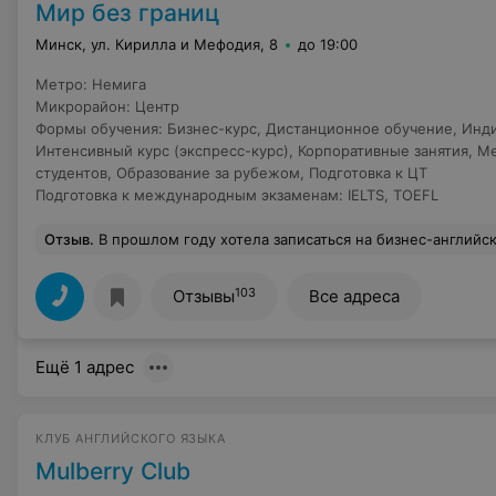
Мир без границ
Минск, ул. Кирилла и Мефодия, 8
до 19:00
Метро
:
Немига
Микрорайон
:
Центр
Формы обучения
:
Бизнес-курс
,
Дистанционное обучение
,
Инди
Интенсивный курс (экспресс-курс)
,
Корпоративные занятия
,
Ме
студентов
,
Образование за рубежом
,
Подготовка к ЦТ
Подготовка к международным экзаменам
:
IELTS
,
TOEFL
Отзыв
.
В прошлом году хотела записаться на бизнес-английский. Увидела в метро рекламу Мир без границ. Было акционное предложение внести предоплату до 31 августа, тогда обучение в первом семестре по спец цене. Прислали по электронке счет - оплатила. Сказали подождать немного, поскольку формировалась группа. Звонила сама несколько раз, чтобы уточнить, когда начнутся занятия. Кормили обещаниями и так никто больше не перезвонил и деньги естественно не вернули. В силу занятости не было времени 
103
Отзывы
Все адреса
Ещё 1 адрес
КЛУБ АНГЛИЙСКОГО ЯЗЫКА
Mulberry Club