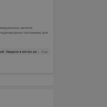
видуальные занятия
,
ждународные программы для
ругаться, так и оставила. А на днях увидела снова рекламу в метро и решила все же поделиться.Возможно, кто-то будет менее доверчивым... и более внимательно будет выбирать школу для изучения иностранных языков!
Еще