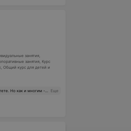
видуальные занятия
,
рпоративные занятия
,
Курс
х
,
Общий курс для детей и
 речь, фразовые глаголы, всякие полезные выражения. Также мне нравится заниматься по современным учебникам, а не по заезженному бонку или грамматике Голицинского. Оценил и подход к грамматике: к ней мы приступаем, когда преподаватель замечает пробелы в знаниях, а не потому что по плану. Рекомендую!
Еще