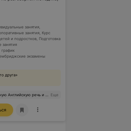
видуальные занятия
,
рпоративные занятия
,
Курс
детей и подростков
,
Подготовка
е занятия
 график
ембриджские экзамены
го друга»
ьше делать упор речевую практику. В целом, за полгода подтянула грамматику, немного спал языковой барьер. Курсы в ulc неплохой вариант подтянуть язык, если нет сильной самодисциплины заниматься дома.
Еще
ься