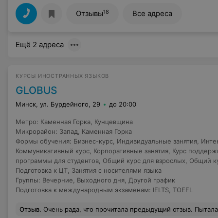
18
Отзывы
Все адреса
Ещё 2 адреса
КУРСЫ ИНОСТРАННЫХ ЯЗЫКОВ
GLOBUS
Минск, ул. Бурдейного, 29
до 20:00
Метро
:
Каменная Горка
,
Кунцевщина
Микрорайон
:
Запад
,
Каменная Горка
Формы обучения
:
Бизнес-курс
,
Индивидуальные занятия
,
Инте
Коммуникативный курс
,
Корпоративные занятия
,
Курс поддерж
программы для студентов
,
Общий курс для взрослых
,
Общий ку
Подготовка к ЦТ
,
Занятия с носителями языка
Группы
:
Вечерние
,
Выходного дня
,
Другой график
Подготовка к международным экзаменам
:
IELTS
,
TOEFL
Отзыв
.
Очень рада, что прочитала предыдущий отзыв. Пыталась записаться в данный центр на курс польского языка выходного дня с сентября 2016 года. Почему выбирала эти курсы? Globus подходил мне территориально, кроме этого важно было, чтобы занятия проходили утром в субботу и воскресенье. Меня очень вежливо внесли в лист ожидания, сообщив, что занятия начнутся после 16.10 по мере формирования группы, численность которой не будет превышать 4-5 человек, обещали поставить в известность заранее. Однако, прождав до конца октября, я осмелилась им перезвонить, меня проинфо