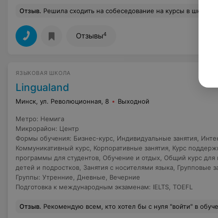
Отзыв
.
Решила сходить на собеседование на курсы в школу Инглиш тайм, потому что они находятся в двух минутах пешком от моего дома. Особых надежд не возлагала. Но к моему удивлению... на собеседовании с Ольгой мы подобрали программу, которая подходит мне, чтобы
4
Отзывы
ЯЗЫКОВАЯ ШКОЛА
Lingualand
Минск, ул. Революционная, 8
Выходной
Метро
:
Немига
Микрорайон
:
Центр
Формы обучения
:
Бизнес-курс
,
Индивидуальные занятия
,
Инте
Коммуникативный курс
,
Корпоративные занятия
,
Курс поддерж
программы для студентов
,
Обучение и отдых
,
Общий курс для 
детей и подростков
,
Занятия с носителями языка
,
Групповые з
Группы
:
Утренние
,
Дневные
,
Вечерние
Подготовка к международным экзаменам
:
IELTS
,
TOEFL
Отзыв
.
Рекомендую всем, кто хотел бы с нуля "войти" в обучение языку! Проходила интенсив по немецкому языку в 2017 году. Несмотря на то, что собралось немного людей - группу не отменили, занятия начались в назначенное время, за что отдельное спасибо руководству!! Сошлось все - удобное место, удобное время, располагающая занятиям атмосфера и просто фантастический преподаватель Наталья!!! Успеть вложить в наши головы столько материала и в такой доступной форме (в ход шло все - песни, видео, интерактивные игры) может 