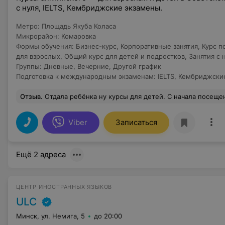
с нуля, IELTS, Кембриджские экзамены.
Метро
:
Площадь Якуба Коласа
Микрорайон
:
Комаровка
Формы обучения
:
Бизнес-курс
,
Корпоративные занятия
,
Курс п
для взрослых
,
Общий курс для детей и подростков
,
Занятия с 
Группы
:
Дневные
,
Вечерние
,
Другой график
Подготовка к международным экзаменам
:
IELTS
,
Кембриджские
Отзыв
.
Отдала ребёнка ну курсы для детей. С начала посещения прошло пол года. Оценки в школе по англискому достаточно выросли, с 5-6
Viber
Записаться
Ещё 2 адреса
ЦЕНТР ИНОСТРАННЫХ ЯЗЫКОВ
ULC
Минск, ул. Немига, 5
до 20:00