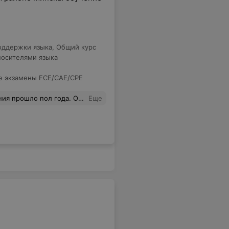
оддержки языка
,
Общий курс
носителями языка
 экзамены FCE/CAE/CPE
 до 8-9, планирую чтобы ходил и дальше. А так спасибо!
Еще