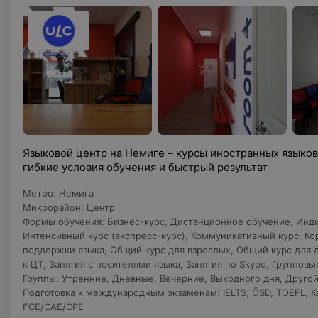
Языковой центр на Немиге – курсы иностранных языков
гибкие условия обучения и быстрый результат
Метро
:
Немига
Микрорайон
:
Центр
Формы обучения
:
Бизнес-курс
,
Дистанционное обучение
,
Инди
Интенсивный курс (экспресс-курс)
,
Коммуникативный курс
,
Ко
поддержки языка
,
Общий курс для взрослых
,
Общий курс для 
к ЦТ
,
Занятия с носителями языка
,
Занятия по Skype
,
Групповы
Группы
:
Утренние
,
Дневные
,
Вечерние
,
Выходного дня
,
Другой
Подготовка к международным экзаменам
:
IELTS
,
ŐSD
,
TOEFL
,
К
FCE/CAE/CPE