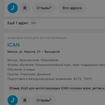
3
Отзывы
Все адреса
Ещё 1 адрес
ЯЗЫКОВОЙ КЛУБ ДЛЯ АНГЛОГОВОРЯЩИХ
ICAN
Минск, ул. Короля, 51
Выходной
Метро
:
Фрунзенская
,
Юбилейная
Формы обучения
:
Коммуникативный курс
,
Курс поддержки язы
Обучение и отдых
Группы
:
Утренние
,
Дневные
Подготовка к международным экзаменам
:
IELTS
,
TOEFL
Отзыв
.
Клуб для англоговорящих ICAN полезен всем: детям и взрослым, учителям и студентам, лингвистам и профессионалам в любой области, тем, кто уже уверен в себе и тем, кто делает первые шаги в английском.Формат занятий каждый раз неожиданный и всегда вовлекающий в обсуждение и действие. Проблема школьного и университетского образования в том, что часто учителя озабочены тем, что нужно пройти программу, а на то, ч
5
Отзывы