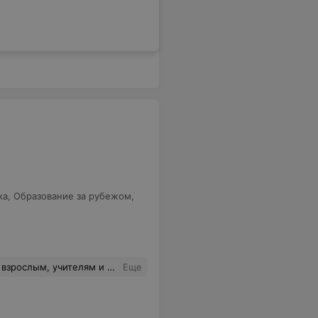
ка
,
Образование за рубежом
,
тобы ученики использовали выученные элементы языка в речи (которая важна для ученика!) не хватает времени. В Клубе ICAN всегда хватает времени на разговоры и обмен мнениями.
Еще