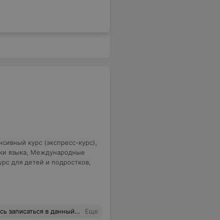
нсивный курс (экспресс-курс)
,
ки языка
,
Международные
рс для детей и подростков
,
рмировали, что набор в группу ещё открыт и осталось добрать одного человека, поэтому ожидание не займёт много времени. Когда начался и закончился декабрь, доверия к организации конечно уже не было, только спортивный интерес.Воз и ныне там)
Еще