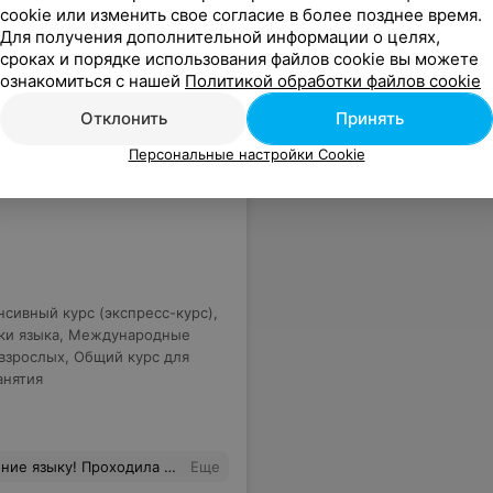
cookie или изменить свое согласие в более позднее время.
 снять языковой барьер и заговорить. С сентября занимаюсь на курсах и результатом довольна! Спасибо Ольга!
Еще
Для получения дополнительной информации о целях,
сроках и порядке использования файлов cookie вы можете
ознакомиться с нашей
Политикой обработки файлов cookie
Отклонить
Принять
Персональные настройки Cookie
нсивный курс (экспресс-курс)
,
ки языка
,
Международные
взрослых
,
Общий курс для
анятия
только талантливый и увлеченный своей работой учитель!!! Спасибо огромное за этот курс!!! И самое главное подтверждение - я уже успешно сдала экзамен на уровень А1 в Гёте институт - рада безмерно!!!! (zehr gut) :)
Еще