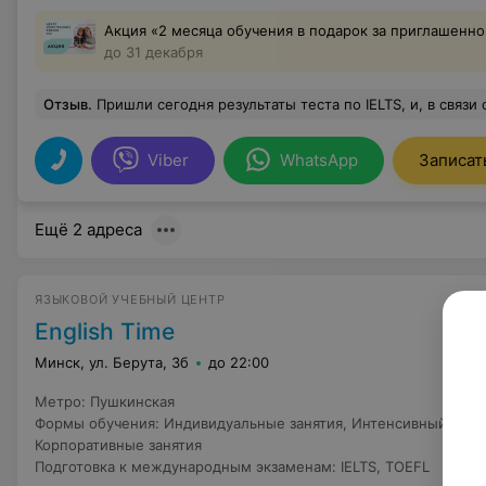
Акция «2 месяца обучения в подарок за приглашенно
до 31 декабря
Отзыв
.
Пришли сегодня результаты теста по IELTS, и, в связи с этим, еще раз хочу выразить свою искреннюю признательность и благодарность преподавателю Нератовой Марине за её профессионализм и помощь в подготовке к тесту. Экзамен сдал на 7.0, при том, что при начальном тестировании перед курсами мне даже
Viber
WhatsApp
Записат
Ещё 2 адреса
ЯЗЫКОВОЙ УЧЕБНЫЙ ЦЕНТР
English Time
Минск, ул. Берута, 3б
до 22:00
Метро
:
Пушкинская
Формы обучения
:
Индивидуальные занятия
,
Интенсивный курс 
Корпоративные занятия
Подготовка к международным экзаменам
:
IELTS
,
TOEFL