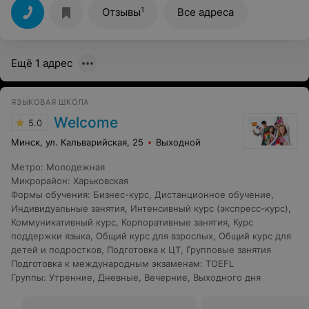
внимание уделяется идеальному произношению
1
Отзывы
Все адреса
звуков, построению фраз. Невозможно не заговорить
на иностранном языке в обществе
единомышленников! Приятно, когда с детками
работают профессионалы своего дела, умеющие найти
Ещё 1 адрес
подход к каждому ребенку и помогающие поверить в
свои силы. А проведение праздничных мероприятий
является отличным дополнением к обучению! Я вижу
результат и это самое лучшее доказательство, что
ЯЗЫКОВАЯ ШКОЛА
выбор сделан правильно! Спасибо Вам!До встречи в
новом учебном году!
Welcome
5.0
Минск, ул. Кальварийская, 25
Выходной
Метро
:
Молодежная
Микрорайон
:
Харьковская
Формы обучения
:
Бизнес-курс
,
Дистанционное обучение
,
Индивидуальные занятия
,
Интенсивный курс (экспресс-курс)
,
Коммуникативный курс
,
Корпоративные занятия
,
Курс
поддержки языка
,
Общий курс для взрослых
,
Общий курс для
детей и подростков
,
Подготовка к ЦТ
,
Групповые занятия
Подготовка к международным экзаменам
:
TOEFL
Группы
:
Утренние
,
Дневные
,
Вечерние
,
Выходного дня