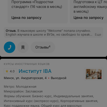
Программа «Подростки
Подготовка к ЦТ п
стандарт» (16 часов в месяц)
английскому языку
в месяц)
Цена по запросу
Цена по запросу
Отзыв
.
В языковую школу “Welcome” попала случайно.
English изучала в школе и ВУЗе, но свободно to speak
Еще
English так и не научилась. Желание найти хорошую
работу мотивировало начать «реанимацию» языка
после 20 лет забвения. Что подкупило в рекламе
4
Отзывы
языковой школы “Welcome“ - обучение в микрогруппах
и наличие групп 50 . С первого урока поняла, что
останусь здесь как минимум на полный курс
Elementary. Группа подобралась замечательная,
КУРСЫ ИНОСТРАННЫХ ЯЗЫКОВ
обстановка дружелюбная, никакого дискомфорта (что
немаловажно на первых порах). Наша очаровательная
Институт IBA
4.0
педагог Татьяна внимательно отслеживает каждого
слушателя, запоминает персональные ошибки,
Минск, ул. Амураторская, 4
Выходной
максимально эффективно и разнообразно
обеспечивает наполнение каждого урока. При подаче
Метро
:
Молодежная
материала чувствуется акцент на коммуникацию, нет
Микрорайон
:
Заславская
лишней информации, обучение проходит системно и
результативно. Если Вам немного за 30.
Формы обучения
:
Бизнес-курс
,
Индивидуальные занятия
,
Интенсивный курс (экспресс-курс)
,
Корпоративные занятия
,
Курс поддержки языка
,
Общий курс для взрослых