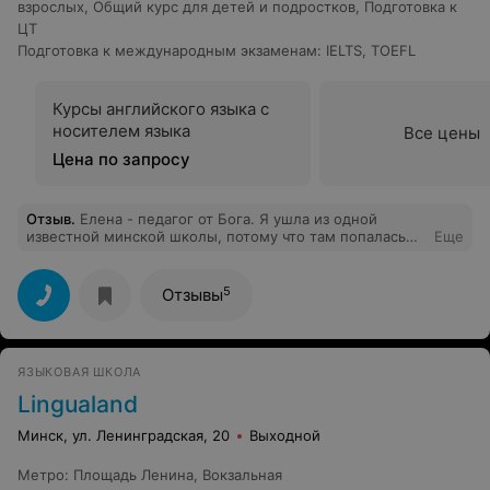
взрослых
,
Общий курс для детей и подростков
,
Подготовка к
ЦТ
Подготовка к международным экзаменам
:
IELTS
,
TOEFL
Курсы английского языка с
носителем языка
Все цены
Цена по запросу
Отзыв
.
Елена - педагог от Бога. Я ушла из одной
известной минской школы, потому что там попалась
Еще
слабый преподаватель, случайно выбрала Идальго, и в
лице Елены я нашла идеального преподавателя по
испанскому! Всем рекомендую. Еще и арт классы с
5
Отзывы
настоящим художником скоро у них будут, можно с
погружением англоязычную в среду, а можно только
на русском. Так что уже полезно, а будет еще и
весело!
ЯЗЫКОВАЯ ШКОЛА
Lingualand
Минск, ул. Ленинградская, 20
Выходной
Метро
:
Площадь Ленина
,
Вокзальная