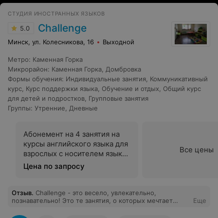
СТУДИЯ ИНОСТРАННЫХ ЯЗЫКОВ
Challenge
5.0
Минск, ул. Колесникова, 16
Выходной
Метро
:
Каменная Горка
Микрорайон
:
Каменная Горка
,
Домбровка
Формы обучения
:
Индивидуальные занятия
,
Коммуникативный
курс
,
Курс поддержки языка
,
Обучение и отдых
,
Общий курс
для детей и подростков
,
Групповые занятия
Группы
:
Утренние
,
Дневные
Абонемент на 4 занятия на
курсы английского языка для
Все цены
взрослых с носителем языка
(Уровень А1 - А2)
Цена по запросу
Отзыв
.
Challenge - это весело, увлекательно,
познавательно! Это те занятия, о которых мечтает
Еще
каждый ребенок! В ненавязчивой и игровой форме
подается серьезный материал, грамматика. Большое