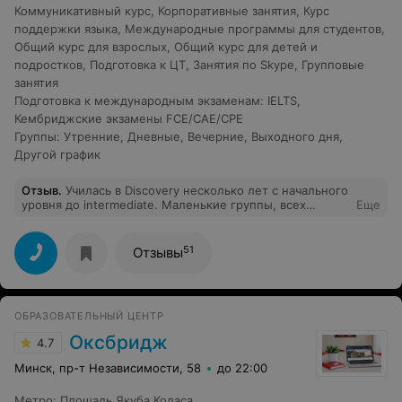
Коммуникативный курс
,
Корпоративные занятия
,
Курс
поддержки языка
,
Международные программы для студентов
,
Общий курс для взрослых
,
Общий курс для детей и
подростков
,
Подготовка к ЦТ
,
Занятия по Skype
,
Групповые
занятия
Подготовка к международным экзаменам
:
IELTS
,
Кембриджские экзамены FCE/CAE/CPE
Группы
:
Утренние
,
Дневные
,
Вечерние
,
Выходного дня
,
Другой график
Отзыв
.
Училась в Discovery несколько лет с начального
уровня до intermediate. Маленькие группы, всех
Еще
успеют спросить)) Светланы уроки проходят интересно
в дружеской атмосфере. Серьёзный подход.
Рекомендую.
51
Отзывы
ОБРАЗОВАТЕЛЬНЫЙ ЦЕНТР
Оксбридж
4.7
Минск, пр-т Независимости, 58
до 22:00
Метро
:
Площадь Якуба Коласа