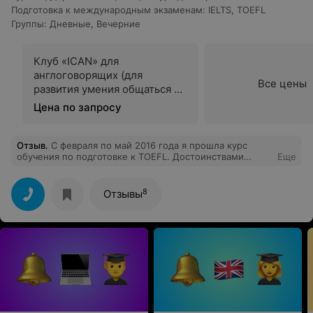
Подготовка к международным экзаменам
:
IELTS
,
TOEFL
Группы
:
Дневные
,
Вечерние
Клуб «ICAN» для
англоговорящих (для
Все цены
развития умения общаться на
английском языке)
Цена по запросу
Отзыв
.
C февраля по май 2016 года я прошла курс
обучения по подготовке к TOEFL. Достоинствами
Еще
данного курса считаю грамотную подачу
систематизированного материала по подготовке к
тесту,интенсивность и продолжительность занятий (3
8
Отзывы
раза в неделю по 1,5 часа), возможность заниматься
один раз в неделю в компьютерном классе, где можно
ознакомиться с типовыми заданиями итогового теста.
Также после прохождения курса было организовано
дополнительное бесплатное занятие по ознакомлению
с актуальным тестовым материалом.Очень благодарна
организаторам данного курса и преподавателям за
свою хорошую подготовку, которая подтвердилась
высоким результатом сдачи теста.