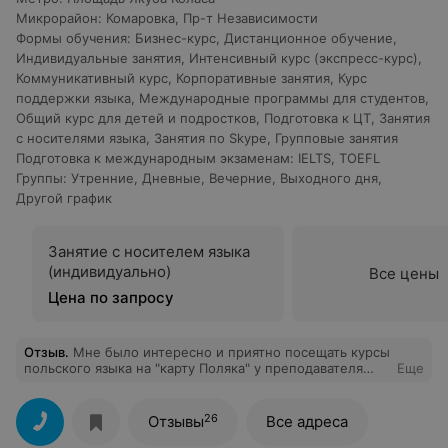
Микрорайон
:
Комаровка
,
Пр-т Независимости
Формы обучения
:
Бизнес-курс
,
Дистанционное обучение
,
Индивидуальные занятия
,
Интенсивный курс (экспресс-курс)
,
Коммуникативный курс
,
Корпоративные занятия
,
Курс
поддержки языка
,
Международные программы для студентов
,
Общий курс для детей и подростков
,
Подготовка к ЦТ
,
Занятия
с носителями языка
,
Занятия по Skype
,
Групповые занятия
Подготовка к международным экзаменам
:
IELTS
,
TOEFL
Группы
:
Утренние
,
Дневные
,
Вечерние
,
Выходного дня
,
Другой график
Занятие с носителем языка
(индивидуально)
Все цены
Цена по запросу
Отзыв
.
Мне было интересно и приятно посещать курсы
польского языка на "карту Поляка" у преподавателя
Еще
пани Аллы. Понравилось, что много задавали
письменно домашнего задания- я лучше запоминала
материал.
26
Отзывы
Все адреса