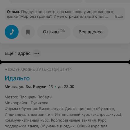
Отзыв
.
Подруга посоветовала мне школу иностранного
языка "Мир без границ". Имея отрицательный опыт
Еще
обучения в другой известной школе, я сразу отнеслась
с этому негативно, но все же позвонила. Я пообщалась
с Иваном (Менеджер по продажам) и мы
103
Отзывы
Все адреса
договорились на пробное занятие. Пробное проводил
молодой симпатичный толковый парень Никита. Все
было по делу без ненужной воды. Вот занимаюсь уже
ровно 3 месяца и чувствую, что знания и умения мои
Ещё 1 адрес
растут. Очень приятно осознавать, что уже можешь
читать простые книги на английском языке. Буду
рекомендовать данную школу близким и знакомым.
Приятный огромный бонус - стоимость обучения!
МЕЖДУНАРОДНЫЙ ЯЗЫКОВОЙ ЦЕНТР
Идальго
Минск, ул. Зм. Бядули, 13
до 23:00
Метро
:
Площадь Победы
Микрорайон
:
Пулихова
Формы обучения
:
Бизнес-курс
,
Дистанционное обучение
,
Индивидуальные занятия
,
Интенсивный курс (экспресс-курс)
,
Коммуникативный курс
,
Корпоративные занятия
,
Курс
поддержки языка
,
Обучение и отдых
,
Общий курс для