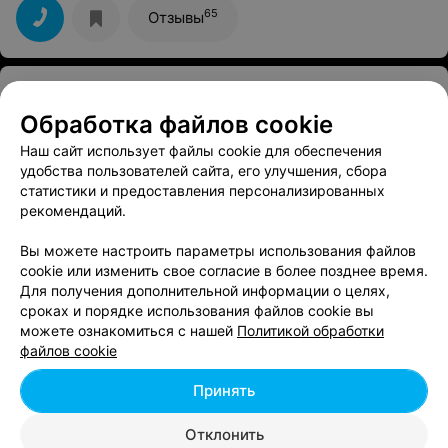
65
Отзывы
САЛОН КРАСОТЫ
You&Me
4.8
Обработка файлов cookie
Минск, ул. Гамарника, 30
с 09:00
Наш сайт использует файлы cookie для обеспечения
удобства пользователей сайта, его улучшения, сбора
Отзыв
.
Наталья, как всегда, безупречна!
Еще
статистики и предоставления персонализированных
рекомендаций.
38
Отзывы
Вы можете настроить параметры использования файлов
cookie или изменить свое согласие в более позднее время.
Для получения дополнительной информации о целях,
сроках и порядке использования файлов cookie вы
Показать ещё 25
можете ознакомиться с нашей
Политикой обработки
файлов cookie
1
2
3
Принять
Отклонить