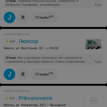
Отзыв
.
Стрижка прошла быстро, комфортно и
спасибо, приведу сюда друзей , жену и маму.
результат порадовал, рекомендую
Еще
Приходите не бойтесь стричься у учеников , потому
что преподаватель все контролирует , помогает и
подсказывает. Ставлю 5 звёзд. Ольга бузовская теперь
я ваш постоянный клиент. Спасибо всем хорошего
393
Отзывы
настроения .
САЛОН КРАСОТЫ
Люксор
4.9
Минск, ул. Восточная, 33
с 09:00
Отзыв
.
Мы с дочерью несколько лет красимся и
стрижемся у мастера Натальи. Очень позитивный
Еще
человек и мастер своего дела! Всегда довольны и
уходим от неё с хорошим настроением! Всем
рекомендую этого мастера.
178
Отзывы
САЛОН КРАСОТЫ
Prikosnovenie
5.0
Минск, ул. Некрасова, 35/1
Выходной