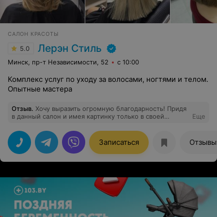
САЛОН КРАСОТЫ
Лерэн Стиль
5.0
Минск, пр-т Независимости, 52
с 10:00
Комплекс услуг по уходу за волосами, ногтями и телом.
Опытные мастера
Отзыв
.
Хочу выразить огромную благодарность! Придя
в данный салон и имея картинку только в своей
Еще
голове, я получила результат лучше, чем себе
представляла) Спасибо огромные за Вашу работу и
Ваш труд. Отличное место, рекомендую! Отношение к
Записаться
Отзывы
клиентам на высшем уровне, так держать! Буду
возвращаться сюда снова!