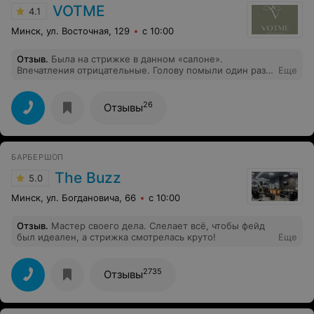
VOTME
4.1
Минск, ул. Восточная, 129
с 10:00
Отзыв
.
Была на стрижке в данном «салоне».
Впечатления отрицательные. Голову помыли один раз,
Еще
вместо положенных двух. Ну да ладно, не смертельно.
Но когда мастер стала расчесывать мокрые, спутанные
волосы, расческой с частыми зубьями ... Да ещё и
26
Отзывы
сверху вниз! В общем обломали мне этой расческой и
без того не сильно идеальные волосы! Уважаемая
администрация «салона»! Разъясните своему
персоналу что: -волосы моются два раза. -после мытья
БАРБЕРШОП
они промакиваются полотенцем, а не выкручиваются
будто это половая тряпка. -перед расчесыванием они
The Buzz
5.0
немного подсушиваются феном, а потом уже
расчесываются. И уж никак не частой расческой
Минск, ул. Богдановича, 66
с 10:00
сверху вниз. Первый раз в жизни я ушла после
стрижки с головной болью.
Отзыв
.
Мастер своего дела. Слелает всё, чтобы фейд
был идеален, а стрижка смотрелась круто!
Еще
2735
Отзывы