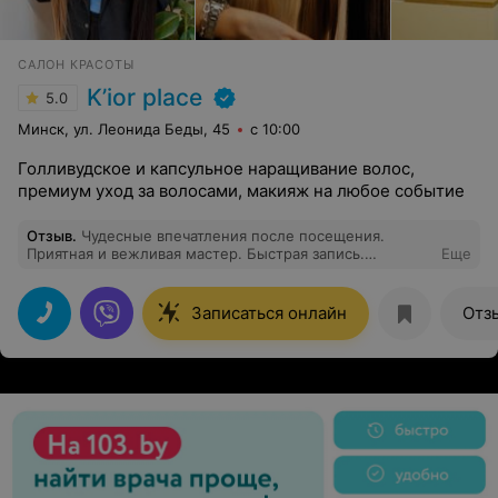
САЛОН КРАСОТЫ
K’ior place
5.0
Минск, ул. Леонида Беды, 45
с 10:00
Голливудское и капсульное наращивание волос,
премиум уход за волосами, макияж на любое событие
Отзыв
.
Чудесные впечатления после посещения.
Приятная и вежливая мастер. Быстрая запись.
Еще
Осталась довольна услугой стрижки кончиков.
Записаться онлайн
Отз