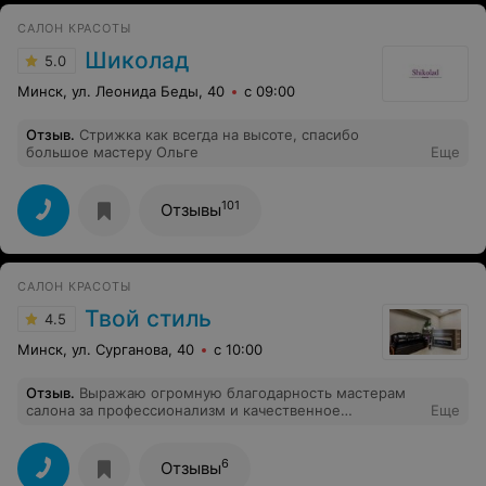
САЛОН КРАСОТЫ
Шиколад
5.0
Минск, ул. Леонида Беды, 40
с 09:00
Отзыв
.
Стрижка как всегда на высоте, спасибо
большое мастеру Ольге
Еще
101
Отзывы
САЛОН КРАСОТЫ
Твой стиль
4.5
Минск, ул. Сурганова, 40
с 10:00
Отзыв
.
Выражаю огромную благодарность мастерам
салона за профессионализм и качественное
Еще
обслуживание. В особенности парикмахеру
ВИКТОРИИ. Милейший человек с золотыми руками.
Развивайтесь, расширяйтесь, совершенствуйтесь!!!!
6
Отзывы