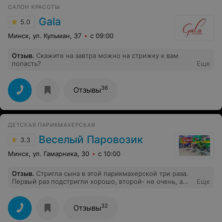
САЛОН КРАСОТЫ
Gala
5.0
Минск, ул. Кульман, 37
с 09:00
Отзыв
.
Скажите на завтра можно на стрижку к вам
попасть?
Еще
36
Отзывы
ДЕТСКАЯ ПАРИКМАХЕРСКАЯ
Веселый Паровозик
3.3
Минск, ул. Гамарника, 30
с 10:00
Отзыв
.
Стригла сына в этой парикмахерской три раза.
Первый раз подстригли хорошо, второй- не очень, а
Еще
последний раз вообще ужасно! Волосы у ребенка
очень хорошие, густые! Мастер там- Анна. Показала
фото, как стричь, в итоге оболванила филировочными
32
Отзывы
ножницами так, что ребенок без кепки на улицу не
выходит, кажется если бы просто подстригли