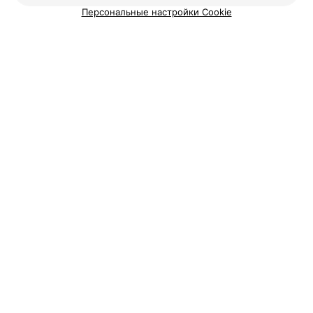
Смотрите также
Персональные настройки Cookie
Ламинирование волос в районе Советский в
Минске
Выпрямление волос в районе Советский в
Минске
Парикмахерские Советского района
Добавить компанию
Добавить специалиста