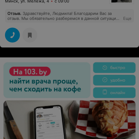
Минск, ул. Мележа, 4
с 09:00
Отзыв
.
Здравствуйте, Людмила! Благодарим Вас за
отзыв. Мы обязательно разберемся в данной ситуации
Еще
с руководством парикмахерской и сделаем все
возможное, чтоб такого больше не
повторялось.Искренне сожалеем, что расстроили Вас.
Надеемся,что нам удастся сгладить неприятное
впечатление от обслуживания в нашей
парикмахерской и вернуть Ваше хорошее
расположение. С уважением, администрация