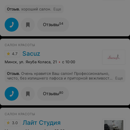
Отзыв
.
хороший салон.
Еще
54
Отзывы
САЛОН КРАСОТЫ
Sacuz
4.7
Минск, ул. Якуба Коласа, 21
с 10:00
Отзыв
.
Очень нравится Ваш салон! Профессионально,
чисто, без излишнего пафоса и приторной вежливости!
Еще
Я от всей души благодарю Мастера (специально пишу
с большой буквы) Надежду! На мой взгляд, она лучшая!
80
Отзывы
САЛОН КРАСОТЫ
Лайт Студия
3.0