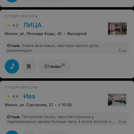
СТУДИЯ КРАСОТЫ
ЛИЦА
4.2
Минск, ул. Леонида Беды, 45
Выходной
Отзыв
.
Очень вежливые, мастера своего дела,
рекомендую.
Еще
13
Отзывы
СТУДИЯ КРАСОТЫ
Ива
4.4
Минск, ул. Сурганова, 21
с 10:00
Отзыв
.
Постригли плохо, простая стрижка у
парикмахерши заняла больше часа, в итоге волосы не
Еще
держат форму и сложно укладываются. Не советую!