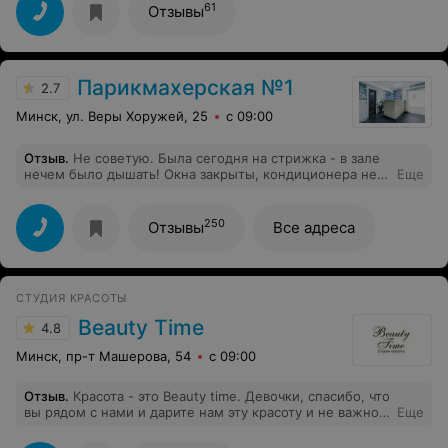
61
Отзывы
Парикмахерская №1
2.7
Минск, ул. Веры Хоружей, 25
с 09:00
Отзыв
.
Не советую. Была сегодня на стрижка - в зале
нечем было дышать! Окна закрыты, кондиционера нет,
Еще
дышать нечем от слова совсем! Стрижка тоже не
фонтан получилась. Одни расстройства.
250
Отзывы
Все адреса
СТУДИЯ КРАСОТЫ
Beauty Time
4.8
Минск, пр-т Машерова, 54
с 09:00
Отзыв
.
Красота - это Beauty time. Девочки, спасибо, что
вы рядом с нами и дарите нам эту красоту и не важно,
Еще
что мы в масках, зато прическа всегда идеальна.