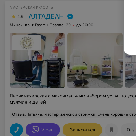
МАСТЕРСКАЯ КРАСОТЫ
АЛТАДЕАН
4.6
Минск, пр-т Газеты Правда, 30
до 20:00
Парикмахерская с максимальным набором услуг по ухо
мужчин и детей
Отзыв
.
Татьяна, мастер женской стрижки, очень хорошие стрижки, долго искала мастера который сделает стрижку и ты будешь чувствовать себя индивидуальной. Татьяна хоро
Viber
Записаться
Отз