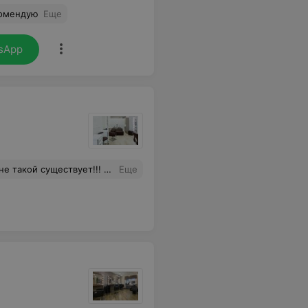
комендую
Еще
sApp
фе, конфетки- всё к моим услугам!!! Молодцы, девочки!!! Дай вам Бог благодарных клиентов и сил дарить нам радость и красоту!!! Спасибо вам!!!
Еще