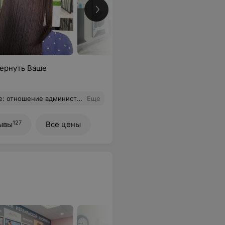
вернуть Ваше
ась на следующий педикюр)) Спасибо, я теперь Ваш постоянный клиент!
Еще
127
ывы
Все цены