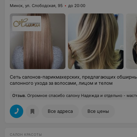
Минск, ул. Слободская, 95
до 20:00
Сеть салонов-парикмахерских, предлагающих обширный
салонного ухода за волосами, лицом и телом
Отзыв
.
Огромное спасибо салону Надежда и отдельно - мастеру Сергею за профессионализм. Стрижка, окраска, уход - всё всегда на высочайшем уровне (есть с чем сравнивать...). Стрижемся у него всей семьей и к каждому - отдельный подход. Не просто "подстригите и подровняйте", а создание образа. Умничка. Отдельной похвалы заслуживают администраторы салона
Все адреса
Все цены
САЛОН КРАСОТЫ