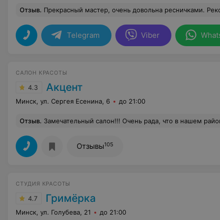
Отзыв
.
Прекрасный мастер, очень довольна ресничками. Ре
Telegram
Viber
What
САЛОН КРАСОТЫ
Акцент
4.3
Минск, ул. Сергея Есенина, 6
до 21:00
Отзыв
.
Замечательный салон!!! Очень рада, что в нашем районе такой существует!!! Очень довольна совершенно всем, от разговора с администратором (если не ошибаюсь, Ириной) до обслуживания!!! Всё просто супер!!! Покрасили меня так, как я хотела, стрижку сделали идеальную, да ещё в процессе окрашивания и маникюр сделала (за полцены), чай, ко
105
Отзывы
СТУДИЯ КРАСОТЫ
Гримёрка
4.7
Минск, ул. Голубева, 21
до 21:00