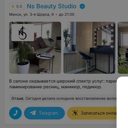
Ns Beauty Studio
5.0
Минск, ул. 3-я Щорса, 9
до 21:00
В салоне оказывается широкий спектр услуг: парикмахе
ламинирование ресниц, маникюр, педикюр.
Отзыв
.
Сегодня делала холодное восстановление волос. Мне очень нравится эта процедура. Волосы, мягкие, нежные, блестящие. Спасибо большое 
Telegram
Записаться онлайн