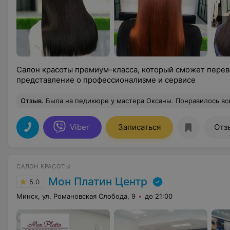
Салон красоты премиум-класса, который сможет пере
представление о профессионализме и сервисе
Отзыв
.
Была на педикюре у мастера Оксаны. Понравилось все: отношение администратора, качество и комфорт работы, идеальный интерьер! Что тут говорить, я уже записал
Viber
Записаться
Отз
САЛОН КРАСОТЫ
Мон Платин Центр
5.0
Минск, ул. Романовская Слобода, 9
до 21:00