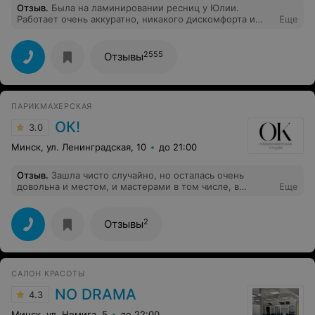
Отзыв
.
Была на ламинировании ресниц у Юлии.
свободного времени нет. На вопрос почему мне не
Работает очень аккуратно, никакого дискомфорта и
Еще
позвонили и не предупредили, ответили, что в
неприятных ощущений. Необычно было делать
журнале неверно записан мой номер телефона, с
процедуру сидя, как для меня, так даже более
намеком на то, что это моя проблема. Очень хочется
комфортно. Посмотрю как будет в носке.
пожелать администраторам данного заведения
2555
Отзывы
внимательнее относиться к клиентам.
ПАРИКМАХЕРСКАЯ
ОК!
3.0
Минск, ул. Ленинградская, 10
до 21:00
Отзыв
.
Зашла чисто случайно, но осталась очень
довольна и местом, и мастерами в том числе, в
Еще
частности, парикмахером Дарьей! Приветливый и
внимательный мастер, знающий своё дело. которому
полностью доверилась и результат превзошел все мои
2
Отзывы
ожидания! Очень советую зайти! В атмосферу уюта,
доверия и профессионализма!
САЛОН КРАСОТЫ
NO DRAMA
4.3
Минск, ул. Немига, 5
до 22:00