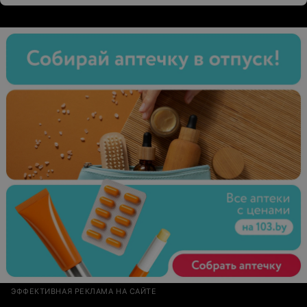
время никто из сотрудников ни разу не предложил
завести накопительную карту ни одной из нас.При
очередном посещении при вопросе почему мне не
предлагают завести карточку, не говоря уже почему
столько лет не предлагали, девушка с омбре на
рецепции в лицо мне говорит, что видит меня в первый
раз.А я почему-то вижу ее каждые 2-3 недели и
помню хорошо ее предшественниц.Не смотря на
отсутствие понимания важности постоянных клиентов
в данном салоне, к Наталье и Ларисе можно и нужно
приходить. С уважением, ваши три постоянные
клиентки.
ЭФФЕКТИВНАЯ РЕКЛАМА НА САЙТЕ