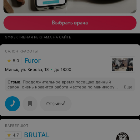
ЭФФЕКТИВНАЯ РЕКЛАМА НА САЙТЕ
САЛОН КРАСОТЫ
Furor
5.0
Минск, ул. Кирова, 18
до 18:00
Отзыв
.
Продолжительное время посещаю данный
салон, очень нравится работа мастера по маникюру
Еще
Дианы. Очень аккуратно делает и достаточно быстро.
Материалы, которыми выполнена работа,
выдерживают 3 недели. P.S. Здоровья, удачи и
1
Отзывы
процветания.
БАРБЕРШОП
BRUTAL
4.7