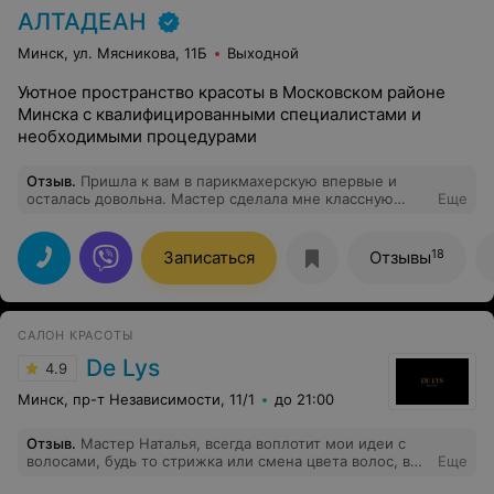
АЛТАДЕАН
Минск, ул. Мясникова, 11Б
Выходной
Уютное пространство красоты в Московском районе
Минска с квалифицированными специалистами и
необходимыми процедурами
Отзыв
.
Пришла к вам в парикмахерскую впервые и
осталась довольна. Мастер сделала мне классную
Еще
стрижку, именно такую как я и хотела! Спасибо!
18
Записаться
Отзывы
САЛОН КРАСОТЫ
De Lys
4.9
Минск, пр-т Независимости, 11/1
до 21:00
Отзыв
.
Мастер Наталья, всегда воплотит мои идеи с
волосами, будь то стрижка или смена цвета волос, в
Еще
самой безопасной форме для них , при этом