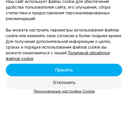
Наш сайт использует файлы cookie для обеспечения
персонала. Салон с такими профессионалами требует
удобства пользователей сайта, его улучшения, сбора
и интерьера высокого уровня, но уровень интерьера
средненький. А за мастерство еще раз огромное
статистики и предоставления персонализированных
ПАРИКМАХЕРСКАЯ
спасибо!
рекомендаций.
Модис
5.0
Вы можете настроить параметры использования файлов
Минск, пл. Свободы, 5
до 21:00
cookie или изменить свое согласие в более позднее время.
Для получения дополнительной информации о целях,
Отзыв
.
Спасибо за хорошее обслуживание и стильную
сроках и порядке использования файлов cookie вы
стрижку Светлане Стрембицкой. Получила максимум
Еще
позитива и хорошего настроения!
можете ознакомиться с нашей
Политикой обработки
файлов cookie
Принять
Отклонить
ПАРИКМАХЕРСКАЯ
Мода
Персональные настройки Cookie
2.0
Минск, ул. Кирова, 15
Выходной
Отзыв
.
Мне очень не понравилось, давно не встречала
такой непрофессионализм. Форма ногтя неровная.
Еще
Кутикула обрезана тоже не так как нужно. Если бы
очень срочно не нужно было, я бы туда и не шла. Но