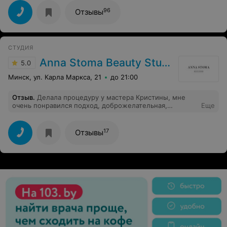
добившись желаемого результата. Очень довольна,
рекомендую!
96
Отзывы
СТУДИЯ
Anna Stoma Beauty Studio
5.0
Минск, ул. Карла Маркса, 21
до 21:00
Отзыв
.
Делала процедуру у мастера Кристины, мне
очень понравился подход, доброжелательная,
Еще
приятная, также администратор Марина,
внимательная, добрая, сервис на высшем уровне!
17
Отзывы