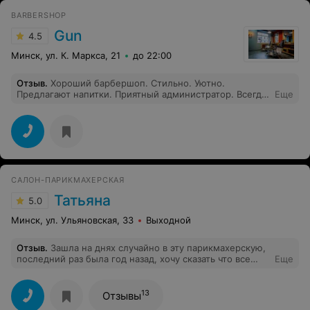
BARBERSHOP
Gun
4.5
Минск, ул. К. Маркса, 21
до 22:00
Отзыв
.
Хороший барбершоп. Стильно. Уютно.
Предлагают напитки. Приятный администратор. Всегда
Еще
выхожу от них на позитиве! О стрижках - просто
великолепно!
САЛОН-ПАРИКМАХЕРСКАЯ
Татьяна
5.0
Минск, ул. Ульяновская, 33
Выходной
Отзыв
.
Зашла на днях случайно в эту парикмахерскую,
последний раз была год назад, хочу сказать что все
Еще
изменилось в край, красивый свежий ремонт,
вежливый персонал, а главное цены, думаю ниже цен
по Минску нет. Спасибо за стрижку и маникюр, буду
13
Отзывы
теперь вашим частым гостям!