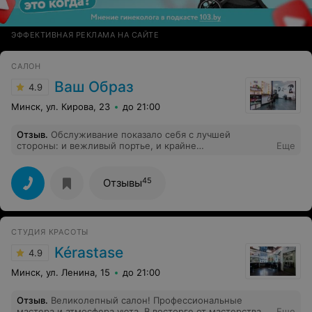
ЭФФЕКТИВНАЯ РЕКЛАМА НА САЙТЕ
САЛОН
Ваш Образ
4.9
Минск, ул. Кирова, 23
до 21:00
Отзыв
.
Обслуживание показало себя с лучшей
стороны: и вежливый портье, и крайне
Еще
сконцентрированная парикмахерша произвели
хорошее впечатление. Стрижка также понравилась:
хотя никаких конкретных пожеланий не было,
45
Отзывы
результатом был доволен. Цены нормальные, не
высокие и не низкие, причём прицениться вы можете
заранее: вся информация есть.
СТУДИЯ КРАСОТЫ
Kérastase
4.9
Минск, ул. Ленина, 15
до 21:00
Отзыв
.
Великолепный салон! Профессиональные
мастера и атмосфера уюта. В восторге от мастерства и
Еще