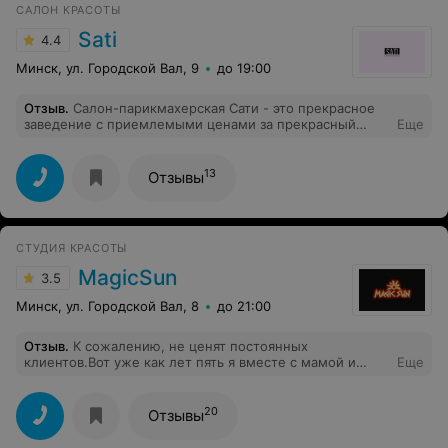
САЛОН КРАСОТЫ
Sati
4.4
Минск, ул. Городской Вал, 9
до 19:00
Отзыв
.
Салон-парикмахерская Сати - это прекрасное
заведение с приемлемыми ценами за прекрасный
Еще
результат. Модельная стрижка для мужчин, женщин и
детей - лишь основные предложения салона. Также
вы сможете воспользоваться услугами нейл-мастеров,
13
Отзывы
бровиста, визажиста. Доброжелательный персонал,
низкая цена и качественная работа являются весомыми
причинами посещать этот салон всей семьёй. Сам
салон небольшой, на стенах и а интерьере нежное
СТУДИЯ КРАСОТЫ
сочетание белых, серых и розовых цветов. Я выбрала
причёску каре для нового образа и довольна
MagicSun
3.5
результатом, услышав комплименты от своих друзей,
близких, коллег. Рада посоветовать вам салон-
Минск, ул. Городской Вал, 8
до 21:00
парикмахерскую эконом-класса Сати, а персонал
радушно встретит вас у себя.
Отзыв
.
К сожалению, не ценят постоянных
клиентов.Вот уже как лет пять я вместе с мамой и
Еще
сестрой ходим только к Наталье Шаповаловой на
маникюр и педикюр (отмечу еще Ларису - очень
хороший мастер). Для нас Наталья - лучший
20
Отзывы
мастер.Только недавно случайным образом узнала про
наличие накопительных карт в салоне. За всё это