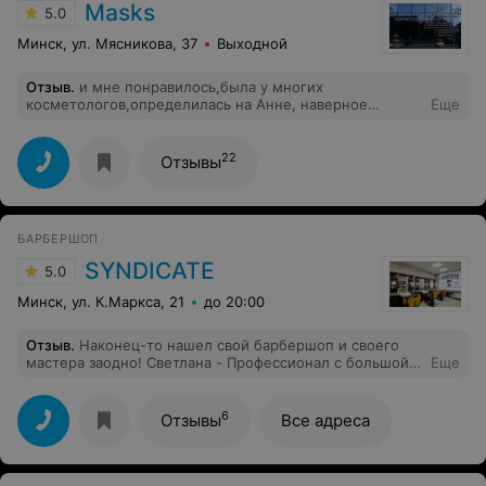
Masks
5.0
Минск, ул. Мясникова, 37
Выходной
Отзыв
.
и мне понравилось,была у многих
косметологов,определилась на Анне, наверное
Еще
потому, что косметолога как гинеколога, стоматолога,
психолога выбираем как близкого человека... по
духу,по характеру...я нашла Анну,она мне очень
22
Отзывы
понравилась как специалист и как просто хороший
человечек,чуткая,добрая,внимательная)))спасибо
Анна, что Вы есть)))
БАРБЕРШОП
SYNDICATE
5.0
Минск, ул. К.Маркса, 21
до 20:00
Отзыв
.
Наконец-то нашел свой барбершоп и своего
мастера заодно! Светлана - Профессионал с большой
Еще
буквы! Очень понравилась стрижка, при том, что даже
не пришлось практически ничего объяснять!
Обязательно вернусь туда и рекомендую всем!
6
Отзывы
Все адреса