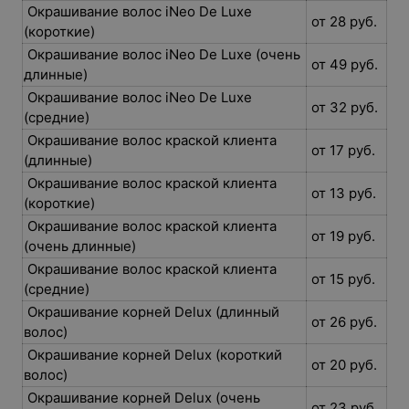
Окрашивание волос iNeo De Luxe
от 28 руб.
(короткие)
Окрашивание волос iNeo De Luxe (очень
от 49 руб.
длинные)
Окрашивание волос iNeo De Luxe
от 32 руб.
(средние)
Окрашивание волос краской клиента
от 17 руб.
(длинные)
Окрашивание волос краской клиента
от 13 руб.
(короткие)
Окрашивание волос краской клиента
от 19 руб.
(очень длинные)
Окрашивание волос краской клиента
от 15 руб.
(средние)
Окрашивание корней Delux (длинный
от 26 руб.
волос)
Окрашивание корней Delux (короткий
от 20 руб.
волос)
Окрашивание корней Delux (очень
от 23 руб.