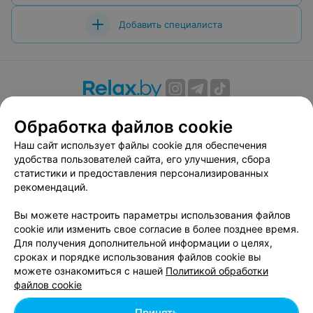
Добавить специалиста
О проекте
Новости проекта
Размещение рекламы
Обработка файлов cookie
Вакансии
Публичный договор
Способы оплаты
Наш сайт использует файлы cookie для обеспечения
Публичный договор по использованию сервиса
удобства пользователей сайта, его улучшения, сбора
«Афиша»
статистики и предоставления персонализированных
Пользовательское соглашение
рекомендаций.
Написать в поддержку
Вы можете настроить параметры использования файлов
Связаться по вопросам сотрудничества
cookie или изменить свое согласие в более позднее время.
Написать руководителю relax.by
Для получения дополнительной информации о целях,
сроках и порядке использования файлов cookie вы
Персональные настройки cookie
можете ознакомиться с нашей
Политикой обработки
Обработка персональных данных
файлов cookie
Принять