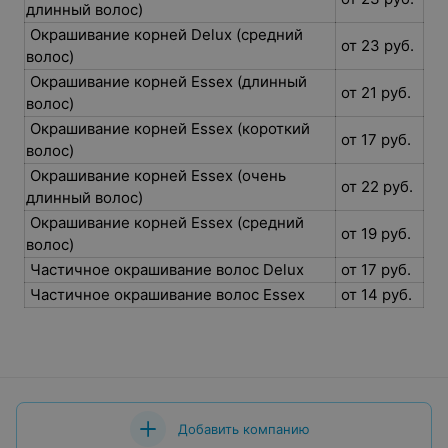
длинный волос)
Окрашивание корней Delux (средний
от 23 руб.
волос)
Окрашивание корней Essex (длинный
от 21 руб.
волос)
Окрашивание корней Essex (короткий
от 17 руб.
волос)
Окрашивание корней Essex (очень
от 22 руб.
длинный волос)
Окрашивание корней Essex (средний
от 19 руб.
волос)
Частичное окрашивание волос Delux
от 17 руб.
Частичное окрашивание волос Essex
от 14 руб.
Добавить компанию