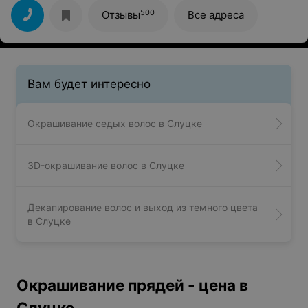
Спасибо!
500
Отзывы
Все адреса
Вам будет интересно
Окрашивание седых волос в Слуцке
3D-окрашивание волос в Слуцке
Декапирование волос и выход из темного цвета
в Слуцке
Окрашивание прядей - цена в
Слуцке