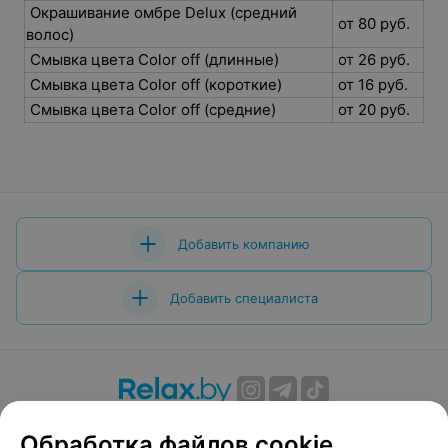
Окрашивание омбре Delux (средний
от 80 руб.
волос)
Смывка цвета Color off (длинные)
от 26 руб.
Смывка цвета Color off (короткие)
от 16 руб.
Смывка цвета Color off (средние)
от 20 руб.
Добавить компанию
Добавить специалиста
О проекте
Новости проекта
Размещение рекламы
Обработка файлов cookie