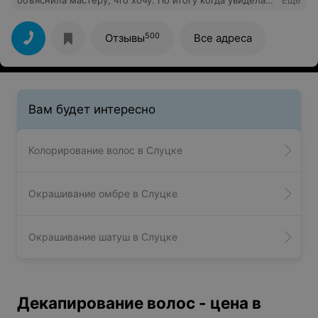
объяснила мастеру, что хочу. По итогу когда увидела
Еще
результат,не знала либо плакать либо смеяться.
Спасибо!
500
Отзывы
Все адреса
Вам будет интересно
Колорирование волос в Слуцке
Окрашивание омбре в Слуцке
Окрашивание шатуш в Слуцке
Декапирование волос - цена в