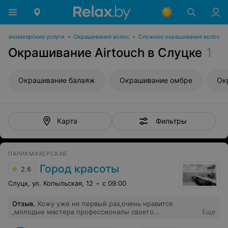
Парикмахерские услуги
•
Окрашивание волос
•
Сложное окрашивание волос
Окрашивание Airtouch в Слуцке
1
Окрашивание балаяж
Окрашивание омбре
Ок
Фильтры
Карта
ПАРИКМАХЕРСКАЯ
Город красоты
2.6
Слуцк, ул. Копыльская, 12
с 09:00
Отзыв
.
Хожу уже не первый раз,очень нравится
,молодые мастера профессионалы своего
Еще
дела,вежливые и приветливые администраторы,всегда