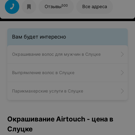
проконсультирую и ответят на все вопросы.
500
Отзывы
Все адреса
Вам будет интересно
Окрашивание волос для мужчин в Слуцке
Выпрямление волос в Слуцке
Парикмахерские услуги в Слуцке
Окрашивание Airtouch - цена в
Слуцке