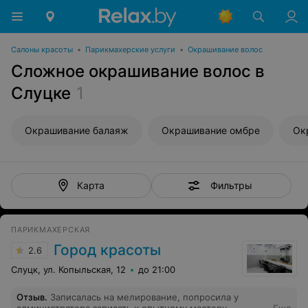
Салоны красоты
•
Парикмахерские услуги
•
Окрашивание волос
Сложное окрашивание волос в
Слуцке
1
Окрашивание балаяж
Окрашивание омбре
Ок
Фильтры
Карта
ПАРИКМАХЕРСКАЯ
Город красоты
2.6
Слуцк, ул. Копыльская, 12
до 21:00
Отзыв
.
Записалась на мелирование, попросила у