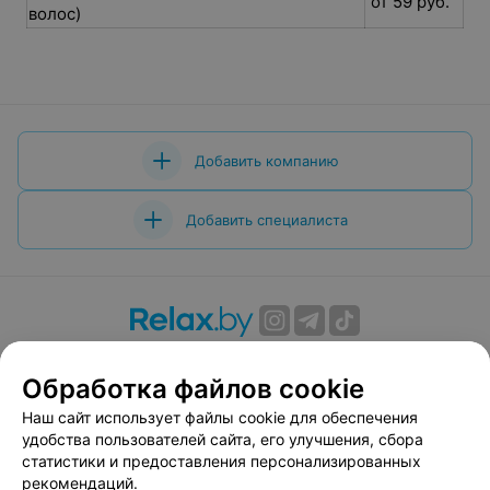
от 59 руб.
волос)
Добавить компанию
Добавить специалиста
О проекте
Новости проекта
Размещение рекламы
Обработка файлов cookie
Вакансии
Публичный договор
Способы оплаты
Публичный договор по использованию сервиса
Наш сайт использует файлы cookie для обеспечения
«Афиша»
удобства пользователей сайта, его улучшения, сбора
статистики и предоставления персонализированных
Пользовательское соглашение
рекомендаций.