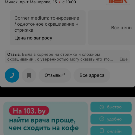
краска будет смываться, но не после 2-го же мытья
Минск, пр-т Машерова, 15
с 10:00
головы! И это еще не все, после того как я высушила
волосы, я обнаружила, что краска начала смываться
пятнами, сбоку две темные полосы, сзади пятна
Corner medium: тонирование
небольшие есть, картина плачевная, только в пучке
/ однотонное окрашивание +
более менее вид какой-то. Плюсы- это приятный
Все цены
персонал, местоположение и цены более менее
стрижка
приемлемые.
Цена по запросу
Отзыв
.
Была в корнере на стрижке и сложном
окрашивании , с уверенностью могу сказать что это
Еще
лучший салон! Мне сделали просто лучшую стрижку и
цвет в жизни
31
Отзывы
Все адреса