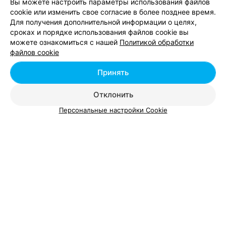
Вы можете настроить параметры использования файлов
вам обеспечено.
cookie или изменить свое согласие в более позднее время.
Для получения дополнительной информации о целях,
сроках и порядке использования файлов cookie вы
можете ознакомиться с нашей
Политикой обработки
файлов cookie
Показать последние 3
Принять
1
2
Отклонить
Персональные настройки Cookie
Смотрите также
Мелирование волос в м-р Комаровка в Минске
Стрижка волос в м-р Комаровка в Минске
Детские стрижки в м-р Комаровка в Минске