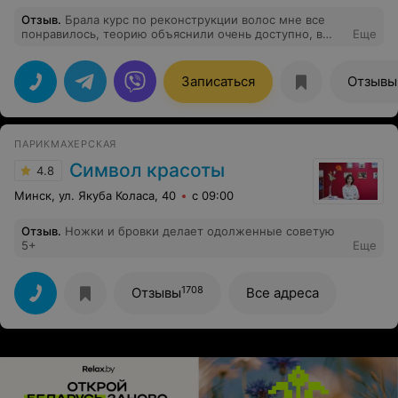
Отзыв
.
Брала курс по реконструкции волос мне все
понравилось, теорию объяснили очень доступно, в
Еще
практике мне тоже все понравилось, было 2 модели и
я смогла их отработать сама и понять весь процесс
работы, спасибо Даше, что смогла все объяснить,
Записаться
Отзывы
радует что связь с ней останется и после и все мои
вопросы я смогу задать, уже на своей практике,
спасибо за возможность
ПАРИКМАХЕРСКАЯ
Символ красоты
4.8
Минск, ул. Якуба Коласа, 40
с 09:00
Отзыв
.
Ножки и бровки делает одолженные советую
5+
Еще
1708
Отзывы
Все адреса