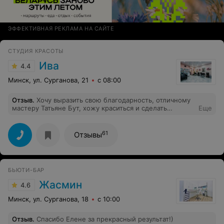
ЭФФЕКТИВНАЯ РЕКЛАМА НА САЙТЕ
СТУДИЯ КРАСОТЫ
Ива
4.4
Минск, ул. Сурганова, 21
с 08:00
Отзыв
.
Хочу выразить свою благодарность, отличному
мастеру Татьяне Бут, хожу краситься и сделать
Еще
праздничную укладку только к ней. И в целом
,хороший салон и приятная атмосфера. Спасибо.
61
Отзывы
БЬЮТИ-БАР
Жасмин
4.6
Минск, ул. Сурганова, 18
с 10:00
Отзыв
.
Спасибо Елене за прекрасный результат!)