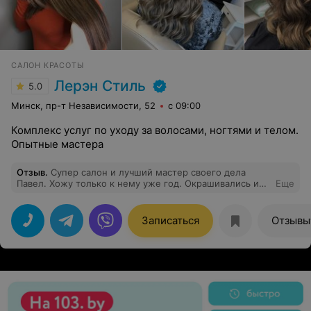
САЛОН КРАСОТЫ
Лерэн Стиль
5.0
Минск, пр-т Независимости, 52
с 09:00
Комплекс услуг по уходу за волосами, ногтями и телом.
Опытные мастера
Отзыв
.
Супер салон и лучший мастер своего дела
Павел. Хожу только к нему уже год. Окрашивались и
Еще
стриглись не один раз! Только он рискнул взять меня в
работу после окрашивания хной! Пашу с уверенностью
можно назвать парикмахер стилист, который сделает
Записаться
Отзывы
так как красиво, а не только как хочется. Доверяю и
советую идти именно к нему!