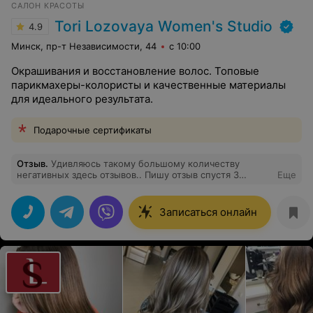
САЛОН КРАСОТЫ
Tori Lozovaya Women's Studio
4.9
Минск, пр-т Независимости, 44
с 10:00
Окрашивания и восстановление волос. Топовые
парикмахеры-колористы и качественные материалы
для идеального результата.
Подарочные сертификаты
Отзыв
.
Удивляюсь такому большому количеству
негативных здесь отзывов.. Пишу отзыв спустя 3
Еще
месяца. Была у мастера Алёны. Сказать что это просто
шикарное окрашивание, мало сказать! Особенно
довольна качеством волос, т к изначально волосы
Записаться онлайн
были не в хорошем состоянии, поэтому перед
процедурой сделали тест прядь и решили с мастером
красить частично, а не всю голову и сделали уход.
Очень довольна! Специально выжидала время, чтобы
оценить результат. Также девушка дала рекомендации
по домашнему уходу. Круто, быстро, недорого! Приду
обновлять 100%. Большое спасибо Алёне !