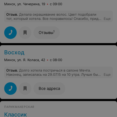
Минск, ул. Чичерина, 19
с 09:00
Отзыв
.
Делала окрашивание волос. Цвет подобрали
тот, который хотела. Все понравилось! Спасибо, приду
Еще
еще)
1
Отзывы
Восход
Минск, ул. Я. Коласа, 42
с 08:00
Отзыв
.
Долго хотела постричься в салоне Мечта.
Наконец, записалась на 29.07.15 на 10 утра. Лучше бы
Еще
продолжала стричься в простом салоне. Сказать, что
плохо - не сказать ничего. Меня просто обскубали, по
другому не скажешь Пришла с длинным хвостом и
Все адреса
попросила постричь кругленько, без филировочных
ножниц. В итоге: стала общипанная курица. Перья в
разные стороны, ничего не лежит.Формы нет. Мастер
- Ольга(черненькая с длинными волосами, первое
ПАРИКМАХЕРСКАЯ
кресло от двери во втором зале) между стрижкой
меня, еще красила женщину. То есть, бросала меня
Классик
стричь и шла к той женщине. Утешаю себя тем, что