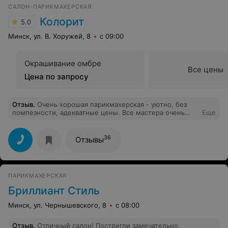
САЛОН-ПАРИКМАХЕРСКАЯ
Колорит
5.0
Минск, ул. В. Хоружей, 8
с 09:00
Окрашивание омбре
Все цены
Цена по запросу
Отзыв
.
Очень хорошая парикмахерская - уютно, без
помпезности, адекватные цены. Все мастера очень
Еще
разные, но, похоже у каждого есть своя клиентура.
МОЙ мастер - Валерия, умница. красавица, "золотые
ручки". Спасибо!
36
Отзывы
ПАРИКМАХЕРСКАЯ
Бриллиант Стиль
Минск, ул. Чернышевского, 8
с 08:00
Отзыв
.
Отличный салон! Постригли замечательно,