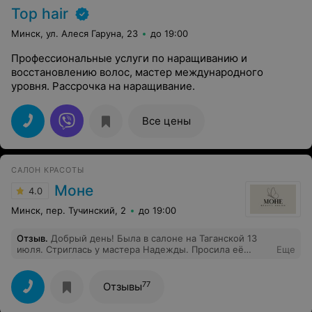
Top hair
Минск, ул. Алеся Гаруна, 23
до 19:00
Профессиональные услуги по наращиванию и
восстановлению волос, мастер международного
уровня. Рассрочка на наращивание.
Все цены
САЛОН КРАСОТЫ
Моне
4.0
Минск, пер. Тучинский, 2
до 19:00
Отзыв
.
Добрый день! Была в салоне на Таганской 13
июля. Стриглась у мастера Надежды. Просила её
Еще
подравнять кончики, так как отращиваю волосы. Но
она всё сделала по-своему, отрезала много. На вопрос
о посечённых кончиках, сказала, что волосы
77
Отзывы
ухоженные...так зачем было так много срезать??? Я
ужасно разочарована. Такие мастера просто портят