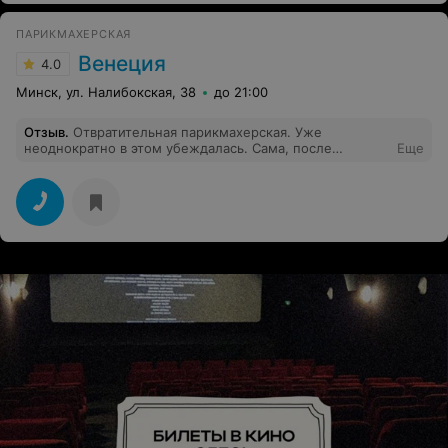
лицо салона. Я а вам точно не вернусь....
ПАРИКМАХЕРСКАЯ
Венеция
4.0
Минск, ул. Налибокская, 38
до 21:00
Отзыв
.
Отвратительная парикмахерская. Уже
неоднократно в этом убеждалась. Сама, после
Еще
нескольких неудачных попыток, перестала посещать
это место. А вот дочка пошла, т.к. свободной записи в
соседнем отличном салоне не было. Говорит: «Мне ж
только кончики подстричь, справятся.» И как не
отговаривала, не послушала, побежала. Итог: пришла
вся в слезах, мало того, что обрезали волос копну,
вместо 1,5 см, так ещё и КРИВО. За испорченные
волосы дочь заплатила 25 руб. (жаль меня там не
было, они бы мне ещё компенсацию выплатили). Я
возмущена до предела!!! Гнать надо таких работников!
С таким персоналом никогда в почете не будешь.