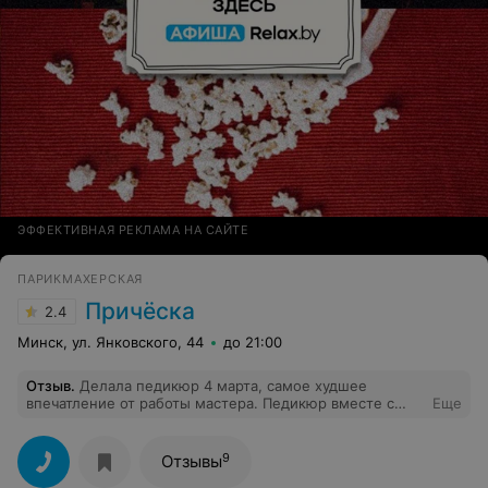
ЭФФЕКТИВНАЯ РЕКЛАМА НА САЙТЕ
ПАРИКМАХЕРСКАЯ
Причёска
2.4
Минск, ул. Янковского, 44
до 21:00
Отзыв
.
Делала педикюр 4 марта, самое худшее
впечатление от работы мастера. Педикюр вместе с
Еще
распариванием стоп занял не более 30 минут. Мастер
то ли спешил, то ли это норма для этой
парикмахерской, вообщем я больше ни ногой туда.
9
Отзывы
Ужас!