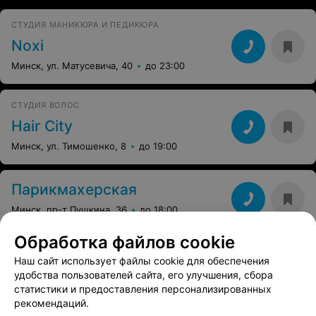
СТУДИЯ МАНИКЮРА И ПЕДИКЮРА
Noxi
Минск, ул. Матусевича, 40
до 23:00
СТУДИЯ ВОЛОС
Hair City
Минск, ул. Тимошенко, 8
до 19:00
Парикмахерская
Минск, пр-т Пушкина, 36
до 18:00
Обработка файлов cookie
Наш сайт использует файлы cookie для обеспечения
Смотрите также
удобства пользователей сайта, его улучшения, сбора
статистики и предоставления персонализированных
рекомендаций.
Окрашивание волос в районе Фрунзенский в