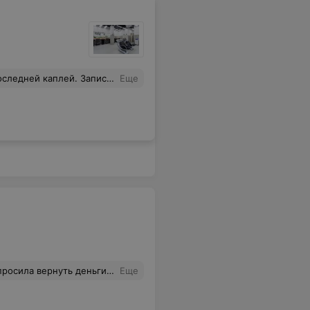
зависимости, и на Партизанский. Везде просто халтура. Да, дешево. Но через пару дней махровая кутикула приводит в ужас. Уж лучше пойти в нормальный салон и любоваться своими безупречными ручками недели две-три. В итоге выйдет и морально, и финансово выгоднее.
Еще
елают так что денег с меня сдерут ( это я так понимаю мне так угрожали )
Еще