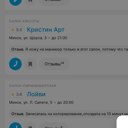
САЛОН КРАСОТЫ
Кристин Арт
5.0
Минск, ул. Щорса, 3
до 21:00
Отзыв
.
Я хожу на маникюр только в этот салон, потому что там работает высококлассный мастер Дарья. Своим маникюром я всегда довольна: качество работы, долговременность, а также быстрота работы, что для меня очень важно. Также можно сделать дизайн ногтей любой 
14
Отзывы
САЛОН-ПАРИКМАХЕРСКАЯ
Лойви
3.6
Минск, ул. Л. Сапеги, 5
до 20:00
Отзыв
.
Записалась на колорирование,опоздала на 10 минут,меня не приняли ,пошла навстречу,чтобы краску меньше на 10 минут подержать,краски,которой я хотела
8