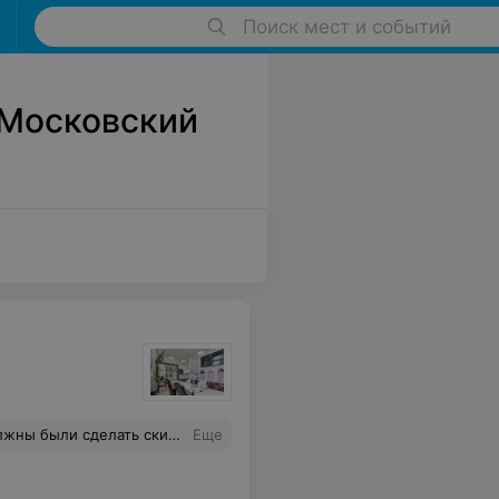
Поиск мест и событий
 Московский
нием я не пользовалась. Вывод: постоянных клиентов не ценят, условия своей официальной оферты не исполняют, но штампики на бонусной карточке зачем-то продолжают проставлять, считая посещения.
Еще