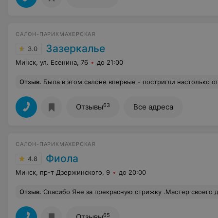
САЛОН-ПАРИКМАХЕРСКАЯ
Зазеркалье
3.0
Минск, ул. Есенина, 76
до 21:00
Отзыв
.
Была в этом салоне впервые - постригли настолько отвратительно (разная длина по бокам, абсолютно ненужная тонким волосам филировка, волосы стали казаться редкими и безжизненными), что забрала деньги и пошла исправлять к другому мастеру в другой салон. Итог - длина волос меньше желаемой
63
Отзывы
Все адреса
САЛОН-ПАРИКМАХЕРСКАЯ
Фиола
4.8
Минск, пр-т Дзержинского, 9
до 20:00
Отзыв
.
Спасибо Яне за прекрасную стрижку .Мастер своего дела ,золотые руки,прекрасная
65
Отзывы