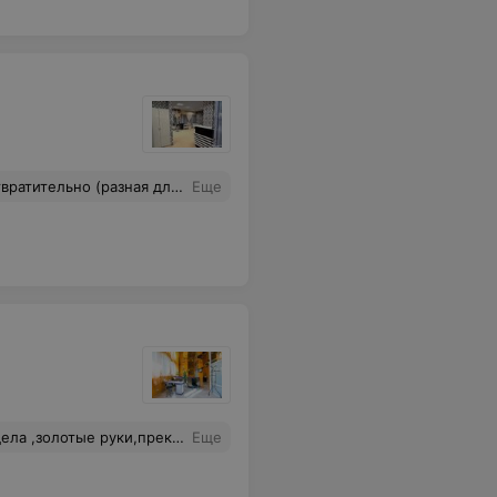
 на 7 см (при длине по окончании до середины шеи). Хочется то же самое сделать с руками мастера, что изуродовала мои волосы.
Еще
 девушка .Только к ней буду ходить!
Еще