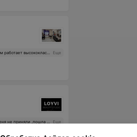
сложности, как по заказу, так и выбрав среди множества вариантов (хотя выбор нелегкий, хочется все и сразу).
Еще
,не оказалось в наличии.Вопрос-почему при записи не спросили ?!
Еще