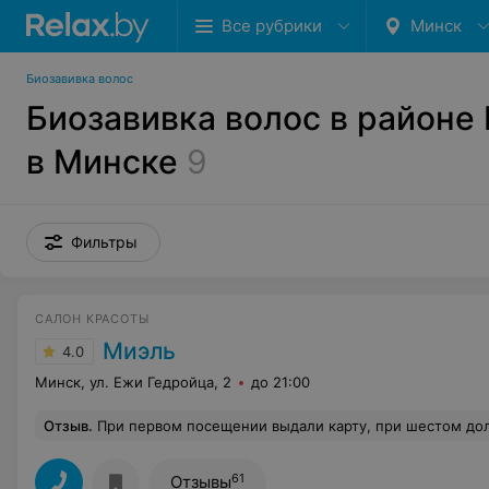
Все рубрики
Минск
Биозавивка волос
Биозавивка волос в районе
в Минске
9
Фильтры
САЛОН КРАСОТЫ
Миэль
4.0
Минск, ул. Ежи Гедройца, 2
до 21:00
Отзыв
.
При первом посещении выдали карту, при шестом должны были сделать скидку. Но когда я получила услугу в шестой раз, потребовали расплатиться по прейскуранту. Я предоставила им их накопительную карточку, по которой, чтоб получить положенную скидку, надо было шесть раз прийти к ним. Стали объяснять, что цены у них и так невысокие, потому скидок не будет. Хочу обратить внимание, что расплатиться меня попросили по прейскуранту, никаким акционным предложе
61
Отзывы