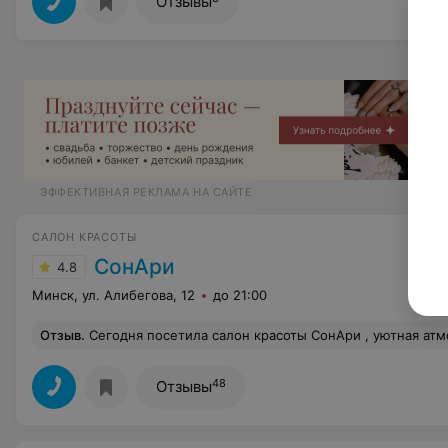
Отзывы
ЭФФЕКТИВНАЯ РЕКЛАМА НА САЙТЕ
САЛОН КРАСОТЫ
СонАри
4.8
Минск, ул. Алибегова, 12
до 21:00
Отзыв
.
Сегодня посетила салон красоты СонАри , уютная атмосфера , стильный дизайн салона нельзя не заметить , при входе меня встречала красивый и доброжелательный администратор Татьяна , посещала процедуру комбинированную чистку по уходу за лицом у косметолога Натальи , ее опытные ручки ,это нечто , я получила профессион
48
Отзывы