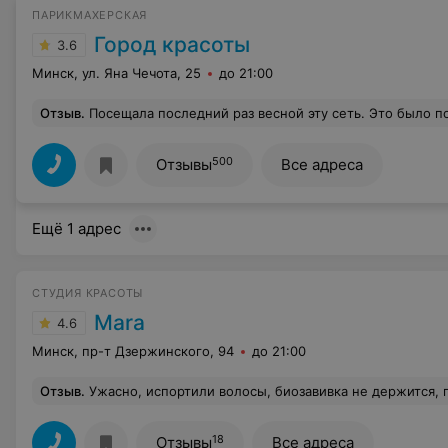
ПАРИКМАХЕРСКАЯ
Город красоты
3.6
Минск, ул. Яна Чечота, 25
до 21:00
Отзыв
.
Посещала последний раз весной эту сеть. Это было последней каплей. Записалась на маникюр на 9.00. Приехала заранее - 8.45. Идет дождь. Попыталась зайти - администратор перед носом захлопывает дверь: "Мы еще не работаем". При этом вижу внутри людей, мастеров, администратора, вижу, что в фойе есть места для посетителей, где я и еще пару таких же "горе-клиентов" могли бы посидеть эти 15 минут. Но увы, "мы еще не работаем". В итоге 15 минут простояла под дождем перед закрытой дверью. Такого ужасного отношения к клиентам не видела никогда.Кстати, маникюр делают ужасно. Ходила и на Уральскую, и на Не
500
Отзывы
Все адреса
Ещё 1 адрес
СТУДИЯ КРАСОТЫ
Mara
4.6
Минск, пр-т Дзержинского, 94
до 21:00
Отзыв
.
Ужасно, испортили волосы, биозавивка не держится, просила вернуть деньги, отказали сказали что так и должно быть, сказали что если я захочу подать в суд, то еще и сд
18
Отзывы
Все адреса