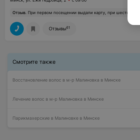
Минск, ул. Ежи Гедройца, 2
с 09:00
Отзыв
.
При первом посещении выдали карту, при шестом должны были сделать скидку. Но когда я получила услугу в шестой раз, потребовали расплатиться по прейскуранту. Я предоставила им их накопительную карточку, по которой, чтоб получить положенную скидку, надо было шесть раз прийти к ним. Стали объяснять, что цены у них и так невысокие, потому скидок не будет. Хочу обратить внимание, что расплатиться меня попросили по прейскуранту, никаким акционным предложе
61
Отзывы
Смотрите также
Восстановление волос в м-р Малиновка в Минске
Лечение волос в м-р Малиновка в Минске
Парикмахерские в Малиновке в Минске