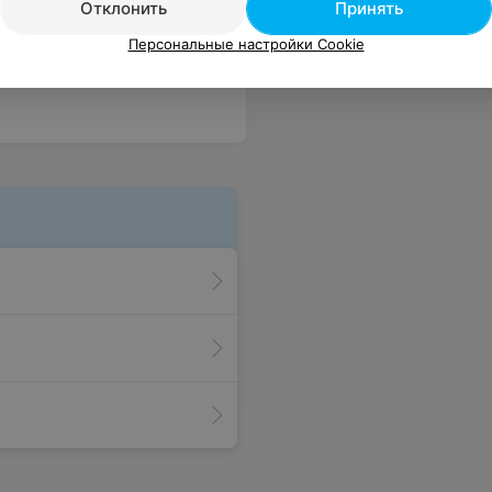
Отклонить
Принять
Персональные настройки Cookie
нием я не пользовалась. Вывод: постоянных клиентов не ценят, условия своей официальной оферты не исполняют, но штампики на бонусной карточке зачем-то продолжают проставлять, считая посещения.
Еще