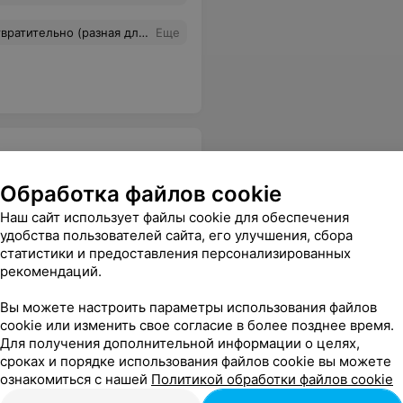
 на 7 см (при длине по окончании до середины шеи). Хочется то же самое сделать с руками мастера, что изуродовала мои волосы.
Еще
Обработка файлов cookie
Наш сайт использует файлы cookie для обеспечения
удобства пользователей сайта, его улучшения, сбора
ать цвет, который в результате привёл меня в полный восторг! Такого бомбического цвета у меня никогда не было! Спасибо вам огромное! Вы-супер!
Еще
статистики и предоставления персонализированных
рекомендаций.
Вы можете настроить параметры использования файлов
cookie или изменить свое согласие в более позднее время.
Для получения дополнительной информации о целях,
сроках и порядке использования файлов cookie вы можете
ознакомиться с нашей
Политикой обработки файлов cookie