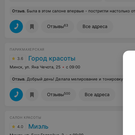
Отзыв
.
Была в этом салоне впервые - постригли настолько отвратительно (разная длина по бокам, абсолютно ненужная тонким волосам филировка, волосы стали казаться редкими и безжизненными), что забрала деньги и пошла исправлять к другому мастеру в другой салон. Итог - длина волос меньше желаемой
63
Отзывы
Все адреса
ПАРИКМАХЕРСКАЯ
Город красоты
3.6
Минск, ул. Яна Чечота, 25
с 09:00
Отзыв
.
Добрый день! Делала мелирование и тонировку в городе красоты на партизанском 69! Хочу выразить огромную благодарность и выделить мастера Екатерину Лобач как настоящего профессионала своего дела!Она очень внимательно и ответственно относится ко своей работе и желанию клиента! Тонировку делала первый раз в жизни! Екатерина помогла подобр
500
Отзывы
Все адреса
САЛОН КРАСОТЫ
Миэль
4.0