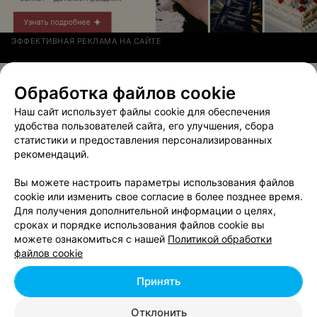
ЭФФЕКТИВНАЯ РЕКЛАМА НА САЙТЕ
Обработка файлов cookie
Смотрите также
Наш сайт использует файлы cookie для обеспечения
удобства пользователей сайта, его улучшения, сбора
статистики и предоставления персонализированных
Восстановление волос возле метро
рекомендаций.
Автозаводская в Минске
Вы можете настроить параметры использования файлов
cookie или изменить свое согласие в более позднее время.
Лечение волос возле метро Автозаводская в
Для получения дополнительной информации о целях,
Минске
сроках и порядке использования файлов cookie вы
можете ознакомиться с нашей
Политикой обработки
файлов cookie
Химическая завивка волос возле метро
Автозаводская в Минске
Принять
Отклонить