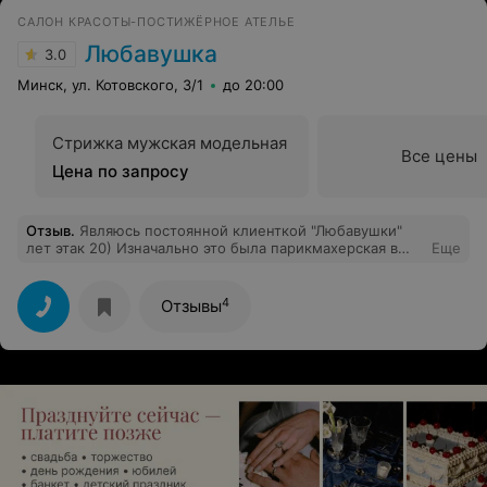
САЛОН КРАСОТЫ-ПОСТИЖЁРНОЕ АТЕЛЬЕ
Любавушка
3.0
Минск, ул. Котовского, 3/1
до 20:00
Стрижка мужская модельная
Все цены
Цена по запросу
Отзыв
.
Являюсь постоянной клиенткой "Любавушки"
лет этак 20) Изначально это была парикмахерская в
Еще
шаговой доступности и с низкими ценами, но там я
нашла своего мастера. Хочу поблагодарить за
отличную работу Марину. Мама и сестра записываются
4
Отзывы
к Ольге, бабушка - к Виктории. То есть все мастера
профессиональны, главное выбрать своего. Цены
совсем не кусаются. Персонал приветлив. Не
собираюсь изменять "Любавушке" ещё лет 20)