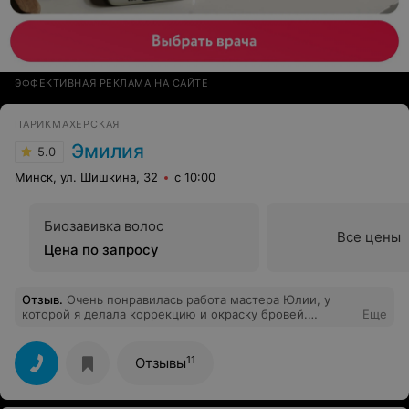
ЭФФЕКТИВНАЯ РЕКЛАМА НА САЙТЕ
ПАРИКМАХЕРСКАЯ
Эмилия
5.0
Минск, ул. Шишкина, 32
с 10:00
Биозавивка волос
Все цены
Цена по запросу
Отзыв
.
Очень понравилась работа мастера Юлии, у
которой я делала коррекцию и окраску бровей.
Еще
Отличный подход к пожеланиям клиента,
соответственно, отличный результат! Также делала
маникюр с долговременным покрытием у мастера
11
Отзывы
Вероники. Отличная работа, большая палитра, можно
спокойно выбирать. Результат супер!