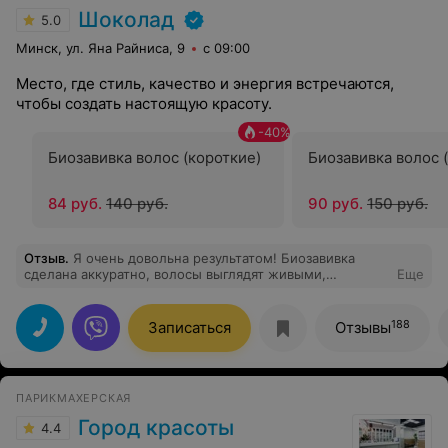
Шоколад
5.0
Минск, ул. Яна Райниса, 9
с 09:00
Место, где стиль, качество и энергия встречаются,
чтобы создать настоящую красоту.
-
40
%
Биозавивка волос (короткие)
Биозавивка волос 
84 руб.
140 руб.
90 руб.
150 руб.
Отзыв
.
Я очень довольна результатом! Биозавивка
сделана аккуратно, волосы выглядят живыми,
Еще
объемными и естественными. После процедуры они
легко укладываются, выглядят здоровыми и
блестящими. Мастер учёл все мои пожелания и
188
Записаться
Отзывы
выбрал мягкую технологию, что очень важно для
меня. Теперь мои волосы радуют меня каждый день —
спасибо за отличный результат!
ПАРИКМАХЕРСКАЯ
Город красоты
4.4