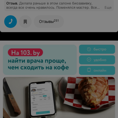
Отзыв
.
Делала раньше в этом салоне биозавивку,
всегда все очень нравилось. Поменялся мастер. Все
Еще
очень тоже понравилось, особенно скорость, за
полтора часа сделали шикарные локаны. Я в восторге.
Фото то что у меня получилось выкладываю. Еще раз
251
Отзывы
огромное вам спасибо!