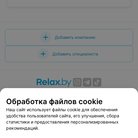
Добавить компанию
Добавить специалиста
О проекте
Новости проекта
Размещение рекламы
Обработка файлов cookie
Вакансии
Публичный договор
Способы оплаты
Публичный договор по использованию сервиса
Наш сайт использует файлы cookie для обеспечения
«Афиша»
удобства пользователей сайта, его улучшения, сбора
статистики и предоставления персонализированных
Пользовательское соглашение
рекомендаций.
Написать в поддержку