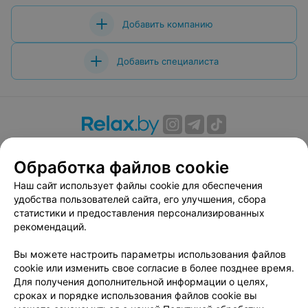
Добавить компанию
Добавить специалиста
О проекте
Новости проекта
Размещение рекламы
Обработка файлов cookie
Вакансии
Публичный договор
Способы оплаты
Публичный договор по использованию сервиса
Наш сайт использует файлы cookie для обеспечения
«Афиша»
удобства пользователей сайта, его улучшения, сбора
статистики и предоставления персонализированных
Пользовательское соглашение
рекомендаций.
Написать в поддержку
Вы можете настроить параметры использования файлов
Связаться по вопросам сотрудничества
cookie или изменить свое согласие в более позднее время.
Написать руководителю relax.by
Для получения дополнительной информации о целях,
Персональные настройки cookie
сроках и порядке использования файлов cookie вы