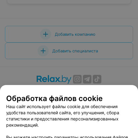
Добавить компанию
Добавить специалиста
О проекте
Новости проекта
Размещение рекламы
Обработка файлов cookie
Вакансии
Публичный договор
Способы оплаты
Публичный договор по использованию сервиса
Наш сайт использует файлы cookie для обеспечения
«Афиша»
удобства пользователей сайта, его улучшения, сбора
статистики и предоставления персонализированных
Пользовательское соглашение
рекомендаций.
Написать в поддержку
Вы можете настроить параметры использования файлов
Связаться по вопросам сотрудничества