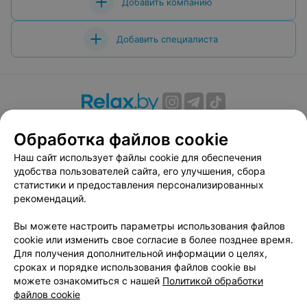
Добавить компанию
Добавить специалиста
О проекте
Новости проекта
Размещение рекламы
Обработка файлов cookie
Вакансии
Публичный договор
Способы оплаты
Наш сайт использует файлы cookie для обеспечения
Публичный договор по использованию сервиса
удобства пользователей сайта, его улучшения, сбора
«Афиша»
статистики и предоставления персонализированных
Пользовательское соглашение
рекомендаций.
Написать в поддержку
Вы можете настроить параметры использования файлов
Связаться по вопросам сотрудничества
cookie или изменить свое согласие в более позднее время.
Написать руководителю relax.by
Для получения дополнительной информации о целях,
сроках и порядке использования файлов cookie вы
Персональные настройки cookie
можете ознакомиться с нашей
Политикой обработки
Обработка персональных данных
файлов cookie