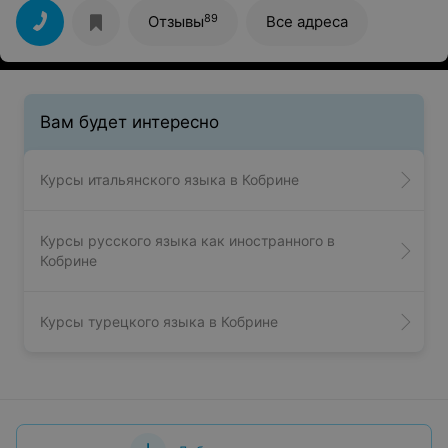
бы только не устаревшая программа и оборудование.
Очень бы хотелось чтобы что бы обновили программу
89
Отзывы
Все адреса
и компьютеры. Намного удобнее работать и тем более
учиться на компьютере который не виснет и работает
мышка.
Вам будет интересно
Курсы итальянского языка в Кобрине
Курсы русского языка как иностранного в
Кобрине
Курсы турецкого языка в Кобрине