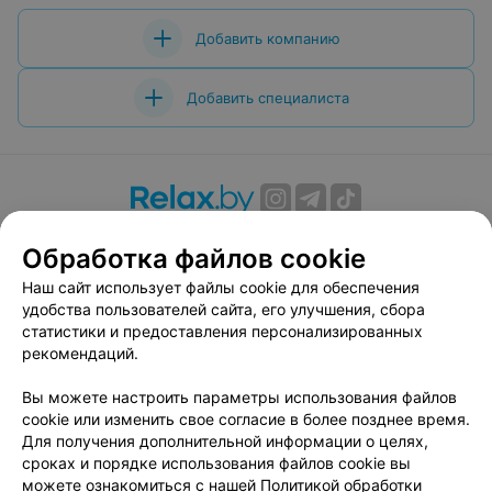
Добавить компанию
Добавить специалиста
О проекте
Новости проекта
Размещение рекламы
Обработка файлов cookie
Вакансии
Публичный договор
Способы оплаты
Наш сайт использует файлы cookie для обеспечения
Публичный договор по использованию сервиса
удобства пользователей сайта, его улучшения, сбора
«Афиша»
статистики и предоставления персонализированных
Пользовательское соглашение
рекомендаций.
Написать в поддержку
Вы можете настроить параметры использования файлов
Связаться по вопросам сотрудничества
cookie или изменить свое согласие в более позднее время.
Написать руководителю relax.by
Для получения дополнительной информации о целях,
сроках и порядке использования файлов cookie вы
Персональные настройки cookie
можете ознакомиться с нашей
Политикой обработки