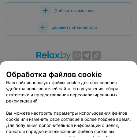
Добавить компанию
Добавить специалиста
О проекте
Новости проекта
Размещение рекламы
Обработка файлов cookie
Вакансии
Публичный договор
Способы оплаты
Публичный договор по использованию сервиса
Наш сайт использует файлы cookie для обеспечения
«Афиша»
удобства пользователей сайта, его улучшения, сбора
статистики и предоставления персонализированных
Пользовательское соглашение
рекомендаций.
Написать в поддержку
Вы можете настроить параметры использования файлов
Связаться по вопросам сотрудничества
cookie или изменить свое согласие в более позднее время.
Написать руководителю relax.by
Для получения дополнительной информации о целях,
Персональные настройки cookie
сроках и порядке использования файлов cookie вы