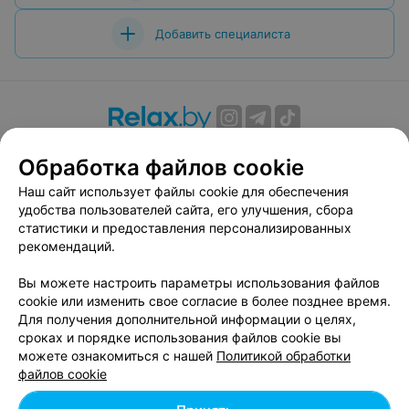
Добавить специалиста
О проекте
Новости проекта
Размещение рекламы
Обработка файлов cookie
Вакансии
Публичный договор
Способы оплаты
Наш сайт использует файлы cookie для обеспечения
Публичный договор по использованию сервиса
удобства пользователей сайта, его улучшения, сбора
«Афиша»
статистики и предоставления персонализированных
Пользовательское соглашение
рекомендаций.
Написать в поддержку
Вы можете настроить параметры использования файлов
Связаться по вопросам сотрудничества
cookie или изменить свое согласие в более позднее время.
Написать руководителю relax.by
Для получения дополнительной информации о целях,
сроках и порядке использования файлов cookie вы
Персональные настройки cookie
можете ознакомиться с нашей
Политикой обработки
Обработка персональных данных
файлов cookie