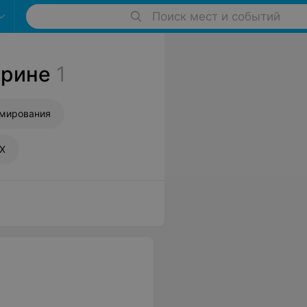
Поиск мест и событий
брине
1
ммирования
UX