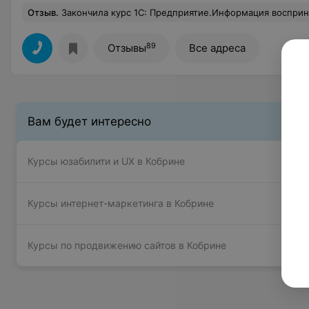
Отзыв
.
Закончила курс 1С: Предприятие.Информация воспринималась легко, много практики (что очень важно).Опытный преподаватель, который смог уделить
89
Отзывы
Все адреса
Вам будет интересно
Курсы юзабилити и UX в Кобрине
Курсы интернет-маркетинга в Кобрине
Курсы по продвижению сайтов в Кобрине