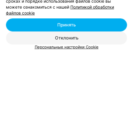
сроках и порядке использования файлов cookie вы
можете ознакомиться с нашей
Политикой обработки
файлов cookie
Принять
Отклонить
Персональные настройки Cookie
ЭФФЕКТИВНАЯ РЕКЛАМА НА САЙТЕ
УЧЕБНЫЙ ЦЕНТР
Alliance
Могилев, ул. Сурганова, 21
до 18:00
Все адреса