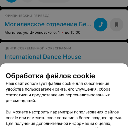
ЮРИДИЧЕСКИЙ ПЕРЕВОД
Могилёвское отделение БелТПП
Могилев, ул. Циолковского, 1
до 15:00
ЦЕНТР СОВРЕМЕННОЙ ХОРЕОГРАФИИ
International Dance House
Могилев, ул. Якубовского, 20
до 22:00
Обработка файлов cookie
62
Отзывы
Все адреса
Наш сайт использует файлы cookie для обеспечения
удобства пользователей сайта, его улучшения, сбора
статистики и предоставления персонализированных
рекомендаций.
Вы можете настроить параметры использования файлов
cookie или изменить свое согласие в более позднее время.
Для получения дополнительной информации о целях,