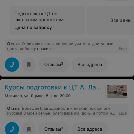
Подготовка к ЦТ по
школьным предметам
Все цены
Цена по запросу
Отзыв
.
Отличная школа, хорошие учителя, доступные
цены, ребенку нравится
Еще
3
Отзывы
Все адреса
Курсы подготовки к ЦТ А. Лазуркина
Могилев, ул. Яцыно, 5
до 20:00
Отзыв
.
Большая благодарность и низкий поклон этм
курсам! В моей семье, благодара им, дочь, а потом и
Еще
сын стали студентами МГЛУ! Очень интересные
занятия. А метолика позволила набрать более 90
баллов по русскому языку. Хотя дети не хватали звезд
3
Отзывы
Все адреса
с неба в школе. А вот педагоги курсов сумели