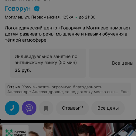
Говорун
Могилев, ул. Первомайская, 125кА
до 21:30
Логопедический центр «Говорун» в Могилеве помогает
детям развивать речь, мышление и навыки обучения в
тёплой атмосфере.
Индивидуальное занятие по
английскому языку (50 мин)
Все цены
35 руб.
Отзыв
.
Хочу выразить огромную благодарность
Александре Александровне, за подготовку моего сына
Еще
к школе, за умение находить подход к каждому
ребенку индивидуально, за вовлечённость в свою
работу и преданность своему делу. Мы рады, что
79
Отзывы
Все цены
попали на обучение именно к вам!