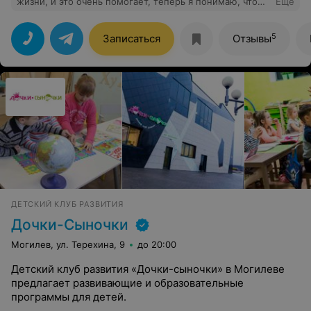
жизни, и это очень помогает, теперь я понимаю, что
Еще
такое девальвация, дискриминация и вообще могу это
отличать. Занятия проходили очень легко и я даже
переслушала пару эфиров как подкаст) и я реально
5
Записаться
Отзывы
чувствую, что стала лучше понимать общество. Иногда
уроки чуть затягиваются из-за вопросов, но это скорее
плюс. Курс уже продлила, еще раз спасибо Даше и
Кедрам!
ДЕТСКИЙ КЛУБ РАЗВИТИЯ
Дочки-Сыночки
Могилев, ул. Терехина, 9
до 20:00
Детский клуб развития «Дочки-сыночки» в Могилеве
предлагает развивающие и образовательные
программы для детей.