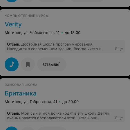
заинтересовать. Теперь рекомендую коллегам, чьи
дети готовятся к поступлению.
КОМПЬЮТЕРНЫЕ КУРСЫ
Verity
Могилев, ул. Чайковского, 11
до 18:00
Отзыв
.
Достойная школа программирования.
Находится в современном здании. Всегда чисто и
Еще
аккуратно. Сотрудники приветливые. Класс
заслуживает отдельных 5 звёзд. Просторный, каждое
рабочее место – индивидуальный стол с компьютером
1
Отзывы
и компьютерное кресло. Программы обучения детей
составлены по нарастающей, с усложнением
материала. Основной упор на программирование,
также детям дают основы компьютерной графики и
ЯЗЫКОВАЯ ШКОЛА
обработки видео. Есть профессиональные курсы для
взрослых. Учат Созданию сайтов, мобильных
Британика
приложений и многим языкам программирования.
Можно договориться на индивидуальное обучение.
Могилев, ул. Габровская, 41
до 20:00
Отзыв
.
Мой сын и моя дочка ходят в эту школу.Детям
очень нравится преподаватели этой школы они
Еще
профессионалы своего дела.Спасибо вам.